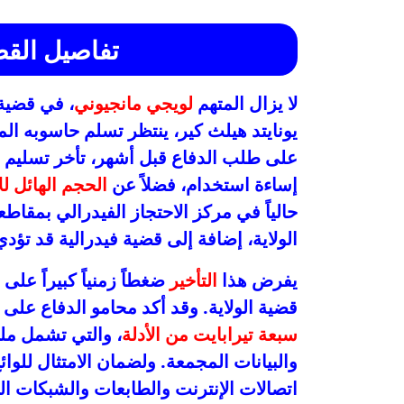
تفاصيل القض
لا يزال المتهم
لويجي مانجيوني
، في قضية
يونايتد هيلث كير، ينتظر تسلم حاسوبه 
على طلب الدفاع قبل أشهر، تأخر تسليم 
إساءة استخدام، فضلاً عن
الحجم الهائل لل
حالياً في مركز الاحتجاز الفيدرالي بمقاط
الولاية، إضافة إلى قضية فيدرالية قد تؤدي
يفرض هذا
التأخير
ضغطاً زمنياً كبيراً على
قضية الولاية. وقد أكد محامو الدفاع عل
سبعة تيرابايت من الأدلة
، والتي تشمل ملف
والبيانات المجمعة. ولضمان الامتثال للو
اتصالات الإنترنت والطابعات والشبكات ال