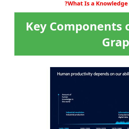
What Is a Knowledge
Key Components o
Gra