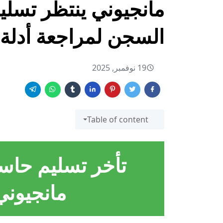
مانجيوني ينتظر تسل
السجن لمراجعة أدلة 
19 نوفمبر, 2025
Table of content
تأخر تسليم حا
مانجيون