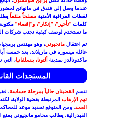
وقعت حادثة مقتل
براين طومسون
، البالغ من
عندما وصل إلى فندق في مانهاتن لحضور
لقطات المراقبة الأمنية
مسلحاً ملثماً
يطلق 
كلمات
"تأخير"، "إنكار"، و"إقصاء"
مكتوبة 
ما تستخدم لوصف كيفية تجنب شركات التأ
تم اعتقال
مانجيوني
، وهو مهندس برمجيا
عائلة ميسورة في ماريلاند، بعد خمسة أيام
ماكدونالدز بمدينة
ألتونا، بنسلفانيا
، التي تبعد حوالي 
المستجدات القانون
تتسم
القضيتان حالياً بمرحلة حساسة
. فف
تهم الإرهاب
المرتبطة بقضية الولاية، لكنه
العمد
. ومن المتوقع تحديد موعد للمحاكمة
الفيدرالية، يطالب محامو مانجيوني بمنع