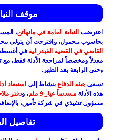
موقف النيا
اعترضت
النيابة العامة في مانهاتن
، المسؤ
بحاسوب محمول، واقترحت أن يتولى محامو
القاضي في القضية الفيدرالية
في أغسطس ع
معدلاً ومخصصاً لمراجعة الأدلة فقط، مع 
وحتى الرابعة بعد الظهر.
تسعى
هيئة الدفاع
بنشاط إلى
استبعاد أد
هذه الأدلة
مسدساً عيار 9 ملم
، و
دفتر ملا
مسؤول تنفيذي في شركة تأمين، بالإضاف
تفاصيل الج