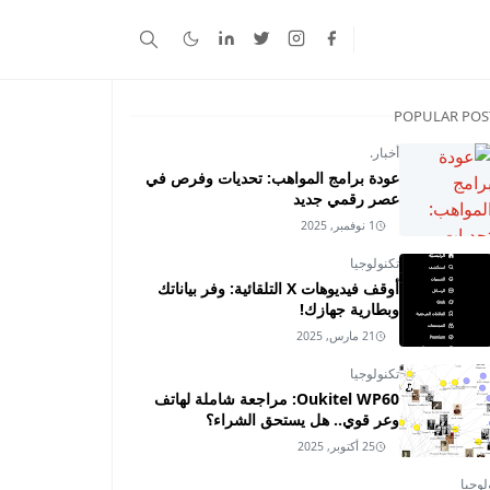
POPULAR POS
أخبار.
عودة برامج المواهب: تحديات وفرص في
عصر رقمي جديد
1 نوفمبر, 2025
تكنولوجيا
أوقف فيديوهات X التلقائية: وفر بياناتك
وبطارية جهازك!
21 مارس, 2025
تكنولوجيا
Oukitel WP60: مراجعة شاملة لهاتف
وعر قوي.. هل يستحق الشراء؟
25 أكتوبر, 2025
لوجيا