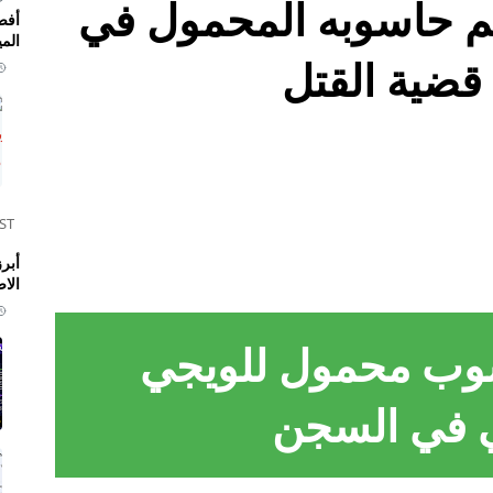
يم حاسوبه المحمول في
أفض
المي
قضية القتل
ST
الا
سوب محمول للويجي
ي في السجن