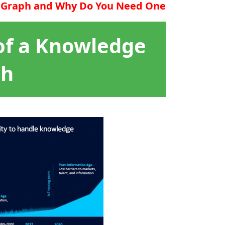
 Graph and Why Do You Need One?
f a Knowledge
ph