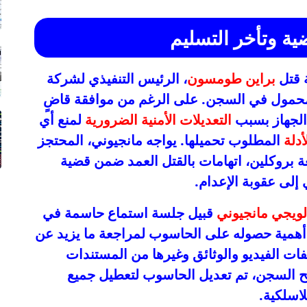
ية وتأخر التسليم
 قتل
براين طومسون
، الرئيس التنفيذي لشركة
المحمول في السجن. على الرغم من موافقة قاضٍ
الجهاز بسبب
التعديلات الأمنية الضرورية
لمنع أي
أدلة
المطلوب تحميلها. يواجه مانجيوني، المحتجز
عة بروكلين، اتهامات بالقتل العمد ضمن قضية
 إلى عقوبة الإعدام.
لويجي مانجيوني
قبيل جلسة استماع حاسمة في
ى أهمية حصوله على الحاسوب لمراجعة ما يزيد عن
ات الفيديو والوثائق وغيرها من المستندات
ائح السجن، تم تعديل الحاسوب لتعطيل جميع
لاسلكية.