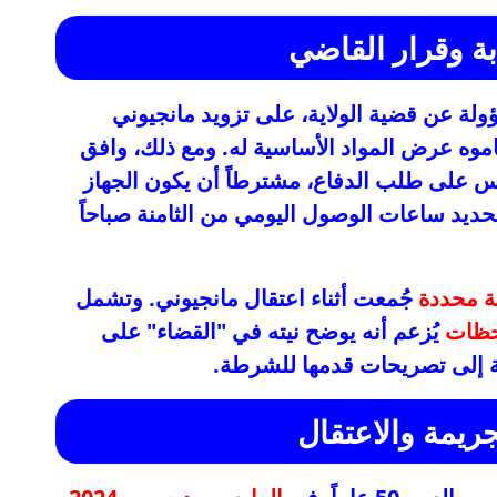
بة وقرار القاضي
ولة عن قضية الولاية، على تزويد مانجيوني
ه عرض المواد الأساسية له. ومع ذلك، وافق
لى طلب الدفاع، مشترطاً أن يكون الجهاز
تحديد ساعات الوصول اليومي من الثامنة صباحاً
لة محددة
جُمعت أثناء اعتقال مانجيوني. وتشمل
حظات
يُزعم أنه يوضح نيته في "القضاء" على
ة إلى تصريحات قدمها للشرطة.
ريمة والاعتقال