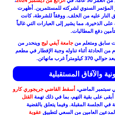
 العمر 50 عاماً، في
الرابع من ديسمبر 2024
،
 المؤتمر السنوي لشركته للمستثمرين. أظهرت
النار عليه من الخلف. ووفقاً للشرطة، كانت
على الذخيرة، مما يشير إلى العبارات التي غالباً
مين دفع المطالبات.
ت سابق ومتعلم من
جامعة آيفي ليج
وينحدر من
 من الحادثة أثناء تناوله وجبة الإفطار في مطعم
370 كيلومتراً غرب مانهاتن.
ية والآفاق المستقبلية
ي سبتمبر الماضي،
أسقط القاضي جريجوري كارو
 أبقى على بقية التهم، بما في ذلك تهمة
القتل
 في الجلسة المقبلة. وفيما يتعلق بالقضية
 المدعين العامين من السعي لتطبيق
عقوبة