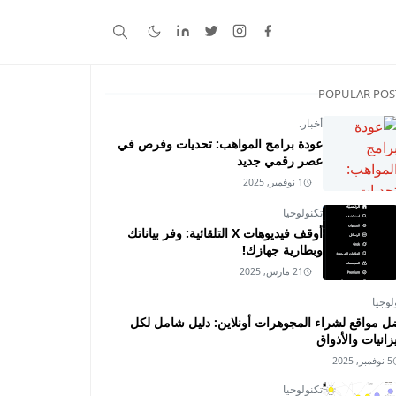
POPULAR POS
أخبار.
عودة برامج المواهب: تحديات وفرص في
عصر رقمي جديد
1 نوفمبر, 2025
تكنولوجيا
أوقف فيديوهات X التلقائية: وفر بياناتك
وبطارية جهازك!
21 مارس, 2025
لوجيا
ل مواقع لشراء المجوهرات أونلاين: دليل شامل لكل
زانيات والأذواق
5 نوفمبر, 2025
تكنولوجيا