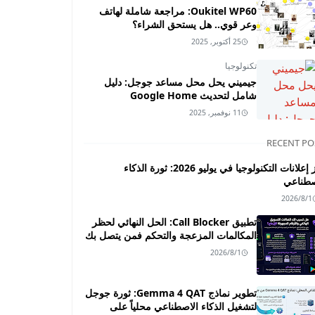
Oukitel WP60: مراجعة شاملة لهاتف
وعر قوي.. هل يستحق الشراء؟
25 أكتوبر, 2025
تكنولوجيا
جيميني يحل محل مساعد جوجل: دليل
شامل لتحديث Google Home
11 نوفمبر, 2025
RECENT PO
أبرز إعلانات التكنولوجيا في يوليو 2026: ثورة الذكاء
صطناعي
2026/8/1
تطبيق Call Blocker: الحل النهائي لحظر
المكالمات المزعجة والتحكم فمن يتصل بك
2026/8/1
تطوير نماذج Gemma 4 QAT: ثورة جوجل
لتشغيل الذكاء الاصطناعي محلياً على