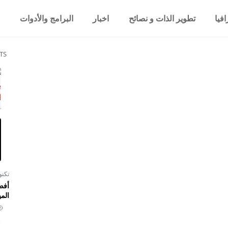
فيا
تطوير الذات و نصائح
اخبار
البرامج والأدوات
TS
تكنو
أفض
المي