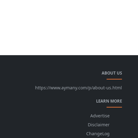
ABOUT US
https://www.aymany.com/p/about-us.html
LEARN MORE
Advertise
Disclaimer
ChangeLog