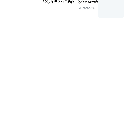
هيبقى مجرد "جهاز" بعد النهاردة؟
2026/6/2