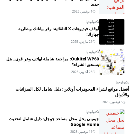
جديد
1 نوفمبر, 2025
تكنولوجيا
أوقف فيديوهات X التلقائية: وفر بياناتك وبطارية
جهازك!
21 مارس, 2025
تكنولوجيا
Oukitel WP60: مراجعة شاملة لهاتف وعر قوي.. هل
يستحق الشراء؟
25 أكتوبر, 2025
تكنولوجيا
أفضل مواقع لشراء المجوهرات أونلاين: دليل شامل لكل الميزانيات
والأذواق
5 نوفمبر, 2025
تكنولوجيا
جيميني يحل محل مساعد جوجل: دليل شامل لتحديث
Google Home
11 نوفمبر, 2025