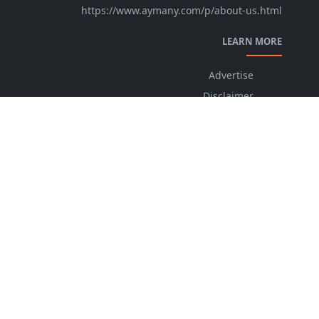
https://www.aymany.com/p/about-us.html
LEARN MORE
Advertise
Disclaimer
ChangeLog
Privacy Policy
FOLLOW US
NEWSLETTER