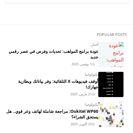
POPULAR POSTS
أخبار.
عودة برامج المواهب: تحديات وفرص في عصر رقمي
جديد
1 نوفمبر, 2025
تكنولوجيا
أوقف فيديوهات X التلقائية: وفر بياناتك وبطارية
جهازك!
21 مارس, 2025
تكنولوجيا
Oukitel WP60: مراجعة شاملة لهاتف وعر قوي.. هل
يستحق الشراء؟
25 أكتوبر, 2025