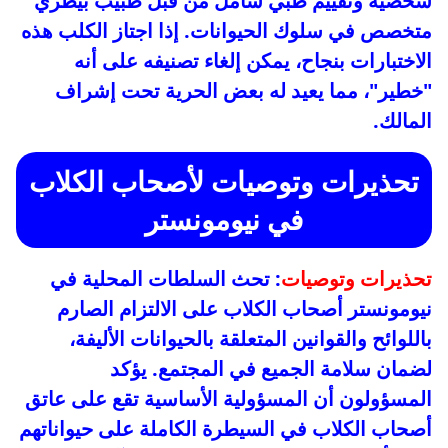
شخصية وتقييم طبي شامل من قبل طبيب بيطري
متخصص في سلوك الحيوانات. إذا اجتاز الكلب هذه
الاختبارات بنجاح، يمكن إلغاء تصنيفه على أنه
"خطير"، مما يعيد له بعض الحرية تحت إشراف
المالك.
تحذيرات وتوصيات لأصحاب الكلاب
في نيومونستر
تحذيرات وتوصيات
: تحث السلطات المحلية في
نيومونستر أصحاب الكلاب على الالتزام الصارم
باللوائح والقوانين المتعلقة بالحيوانات الأليفة،
لضمان سلامة الجميع في المجتمع. يؤكد
المسؤولون أن المسؤولية الأساسية تقع على عاتق
أصحاب الكلاب في السيطرة الكاملة على حيواناتهم