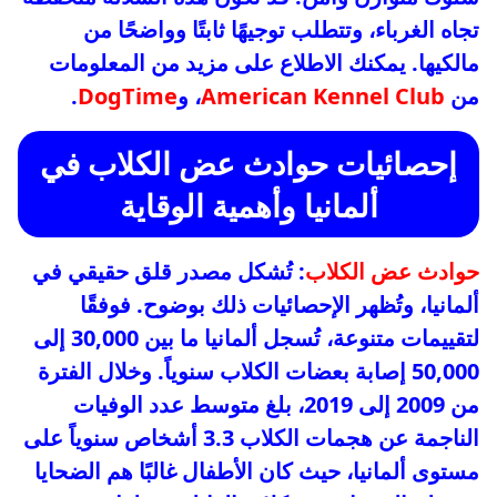
تجاه الغرباء، وتتطلب توجيهًا ثابتًا وواضحًا من
مالكيها. يمكنك الاطلاع على مزيد من المعلومات
من
American Kennel Club
، و
DogTime
.
إحصائيات حوادث عض الكلاب في
ألمانيا وأهمية الوقاية
حوادث عض الكلاب
: تُشكل مصدر قلق حقيقي في
ألمانيا، وتُظهر الإحصائيات ذلك بوضوح. فوفقًا
لتقييمات متنوعة، تُسجل ألمانيا ما بين 30,000 إلى
50,000 إصابة بعضات الكلاب سنوياً. وخلال الفترة
من 2009 إلى 2019، بلغ متوسط عدد الوفيات
الناجمة عن هجمات الكلاب 3.3 أشخاص سنوياً على
مستوى ألمانيا، حيث كان الأطفال غالبًا هم الضحايا