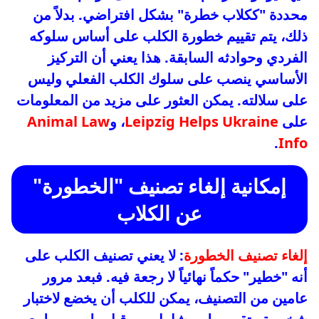
محددة "ككلاب خطرة" بشكل افتراضي. بدلاً من
ذلك، يتم تقييم خطورة الكلب على أساس سلوكه
الفردي وحوادثه السابقة. هذا يعني أن التركيز
الأساسي ينصب على سلوك الكلب الفعلي وليس
على سلالته. يمكن العثور على مزيد من المعلومات
على
Leipzig Helps Ukraine
، و
Animal Law
.
Info
إمكانية إلغاء تصنيف "الخطورة"
عن الكلاب
إلغاء تصنيف الخطورة
: لا يعني تصنيف الكلب على
أنه "خطير" حكماً نهائياً لا رجعة فيه. فبعد مرور
عامين من التصنيف، يمكن للكلب أن يخضع لاختبار