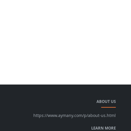
ABOUT US
https://www.aymany.com/p/about-us.html
LEARN MORE