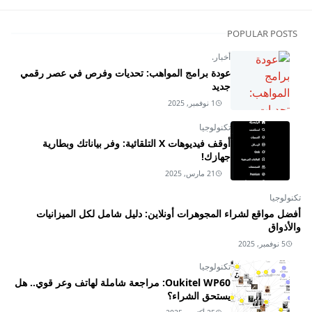
POPULAR POSTS
أخبار.
عودة برامج المواهب: تحديات وفرص في عصر رقمي
جديد
1 نوفمبر, 2025
تكنولوجيا
أوقف فيديوهات X التلقائية: وفر بياناتك وبطارية
جهازك!
21 مارس, 2025
تكنولوجيا
أفضل مواقع لشراء المجوهرات أونلاين: دليل شامل لكل الميزانيات
والأذواق
5 نوفمبر, 2025
تكنولوجيا
Oukitel WP60: مراجعة شاملة لهاتف وعر قوي.. هل
يستحق الشراء؟