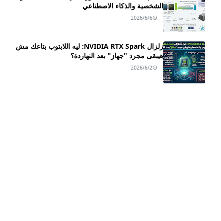
الشخصية والذكاء الاصطناعي
2026/6/6
زلزال NVIDIA RTX Spark: ليه اللابتوب بتاعك مش
هيبقى مجرد "جهاز" بعد النهاردة؟
2026/6/2