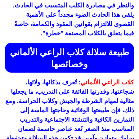
والنظر في مصادرة الكلب المتسبب في الحادث.
يلقي هذا الحادث الضوء مجدداً على الأهمية
القصوى للالتزام بقوانين المقود والكمامة، خاصةً
فيما يتعلق بالكلاب المصنفة "خطرة".
طبيعة سلالة كلاب الراعي الألماني
وخصائصها
كلاب الراعي الألماني
: تُعرف بذكائها، ولائها،
شجاعتها، وقدرتها الفائقة على التدريب، ما يجعلها
مثالية لمهام الشرطة والجيش وكلاب الحراسة. ومع
ذلك، فإن طبيعتها الوقائية وحاجتها الماسة إلى
التمارين الكافية والتنشئة الاجتماعية والتدريب
المناسب منذ الصغر تُعد عناصر حاسمة لضمان
سلوك متوازن وآمن. قد تكون هذه السلالة متحفظة