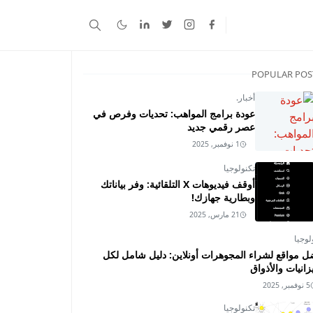
POPULAR POS
أخبار.
عودة برامج المواهب: تحديات وفرص في
عصر رقمي جديد
1 نوفمبر, 2025
تكنولوجيا
أوقف فيديوهات X التلقائية: وفر بياناتك
وبطارية جهازك!
21 مارس, 2025
لوجيا
ل مواقع لشراء المجوهرات أونلاين: دليل شامل لكل
زانيات والأذواق
5 نوفمبر, 2025
تكنولوجيا