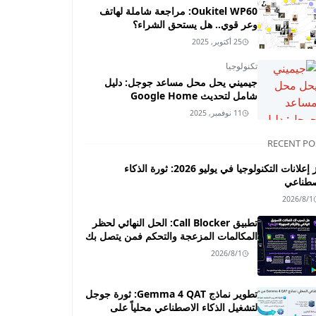
Oukitel WP60: مراجعة شاملة لهاتف
وعر قوي.. هل يستحق الشراء؟
25 أكتوبر, 2025
تكنولوجيا
جيميني يحل محل مساعد جوجل: دليل
شامل لتحديث Google Home
11 نوفمبر, 2025
RECENT PO
أبرز إعلانات التكنولوجيا في يوليو 2026: ثورة الذكاء
صطناعي
2026/8/1
تطبيق Call Blocker: الحل النهائي لحظر
المكالمات المزعجة والتحكم فمن يتصل بك
2026/8/1
تطوير نماذج Gemma 4 QAT: ثورة جوجل
لتشغيل الذكاء الاصطناعي محلياً على