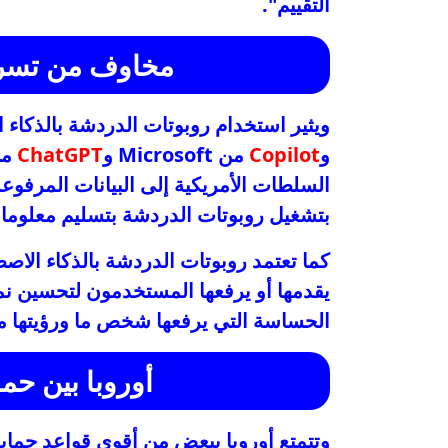
التقييم".
مخاوف من تسرب
ويثير استخدام روبوتات الدردشة بالذكاء
و
Copilot
من Microsoft و
ChatGPT
السلطات الأمريكية إلى البيانات المرفو
بتشغيل روبوتات الدردشة بتسليم معلوم
كما تعتمد روبوتات الدردشة بالذكاء الاص
يقدمها أو يرفعها المستخدمون لتحسين نما
الحساسة التي يرفعها شخص ما ورؤيتها 
أوروبا بين حماي
وتتمتع أوروبا ببعض من أقوى قواعد حماية 