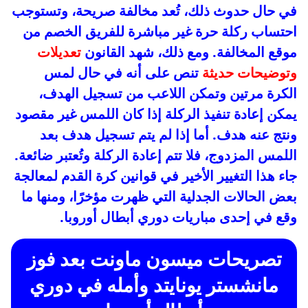
في حال حدوث ذلك، تُعد مخالفة صريحة، وتستوجب
احتساب ركلة حرة غير مباشرة للفريق الخصم من
موقع المخالفة. ومع ذلك، شهد القانون
تعديلات
وتوضيحات حديثة
تنص على أنه في حال لمس
الكرة مرتين وتمكن اللاعب من تسجيل الهدف،
يمكن إعادة تنفيذ الركلة إذا كان اللمس غير مقصود
ونتج عنه هدف. أما إذا لم يتم تسجيل هدف بعد
اللمس المزدوج، فلا تتم إعادة الركلة وتُعتبر ضائعة.
جاء هذا التغيير الأخير في قوانين كرة القدم لمعالجة
بعض الحالات الجدلية التي ظهرت مؤخرًا، ومنها ما
وقع في إحدى مباريات دوري أبطال أوروبا.
تصريحات ميسون ماونت بعد فوز
مانشستر يونايتد وأمله في دوري