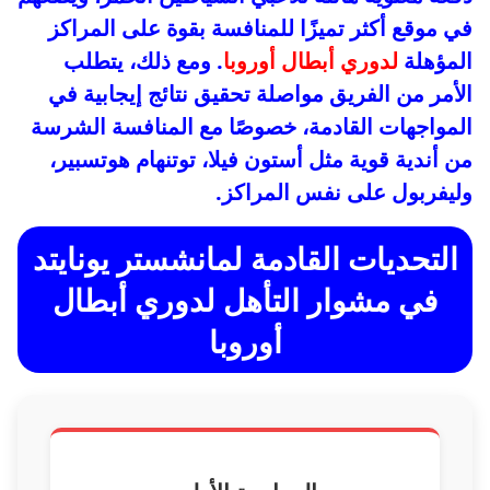
في موقع أكثر تميزًا للمنافسة بقوة على المراكز
المؤهلة
لدوري أبطال أوروبا
. ومع ذلك، يتطلب
الأمر من الفريق مواصلة تحقيق نتائج إيجابية في
المواجهات القادمة، خصوصًا مع المنافسة الشرسة
من أندية قوية مثل أستون فيلا، توتنهام هوتسبير،
وليفربول على نفس المراكز.
التحديات القادمة لمانشستر يونايتد
في مشوار التأهل لدوري أبطال
أوروبا