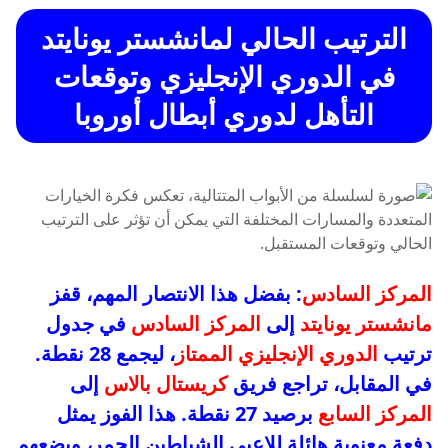
الترتيب الحالي لمانشستر يونايتد
في الدوري الإنجليزي وتوقعات
التأهل لدوري أبطال أوروبا
المركز السادس
: بفضل هذا الانتصار المهم، قفز
مانشستر يونايتد
إلى
المركز السادس
في جدول
ترتيب
الدوري الإنجليزي الممتاز
، ليجمع 28 نقطة.
في المقابل، تراجع فريق
كريستال بالاس
إلى
المركز السابع
برصيد 27 نقطة. هذا الفوز يمثل
دفعة معنوية هائلة للاعبي الشياطين الحمر، ويضعهم