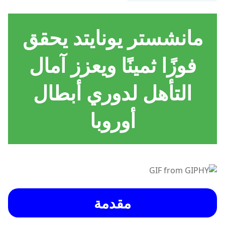
مانشستر يونايتد يحقق
فوزًا ثمينًا ويعزز آمال
التأهل لدوري أبطال
أوروبا
مقدمة