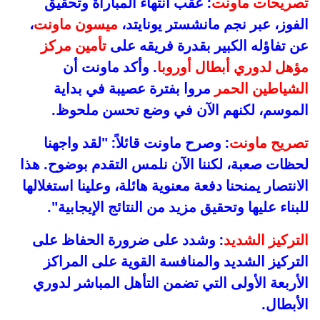
تصريحات ماونت
: عقب انتهاء المباراة وتحقيق
الفوز، عبر نجم مانشستر يونايتد،
ميسون ماونت
،
عن تفاؤله الكبير بقدرة فريقه على
تأمين مركز
مؤهل لدوري أبطال أوروبا
. وأكد ماونت أن
الشياطين الحمر
مروا بفترة عصيبة في بداية
الموسم، لكنهم الآن في وضع تحسن ملحوظ.
تصريح ماونت
: وصرح ماونت قائلاً: "لقد واجهنا
لحظات صعبة، لكننا الآن نلمس التقدم بوضوح. هذا
الانتصار يمنحنا دفعة معنوية هائلة، وعلينا استغلالها
للبناء عليها وتحقيق مزيد من النتائج الإيجابية".
التركيز الشديد
: وشدد على ضرورة الحفاظ على
التركيز الشديد والمنافسة القوية على المراكز
الأربعة الأولى التي تضمن التأهل المباشر لدوري
الأبطال.