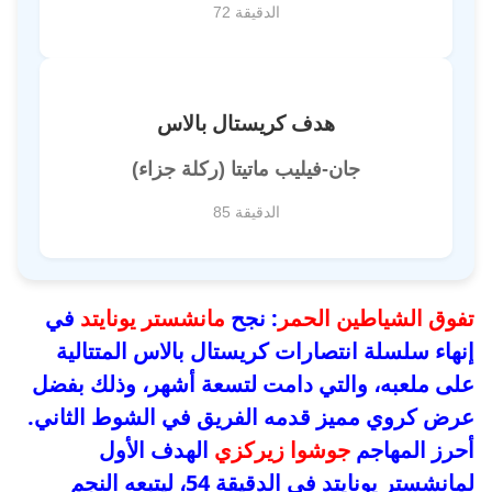
الدقيقة 72
هدف كريستال بالاس
جان-فيليب ماتيتا (ركلة جزاء)
الدقيقة 85
تفوق الشياطين الحمر
: نجح
مانشستر يونايتد
في
إنهاء سلسلة انتصارات كريستال بالاس المتتالية
على ملعبه، والتي دامت لتسعة أشهر، وذلك بفضل
عرض كروي مميز قدمه الفريق في الشوط الثاني.
أحرز المهاجم
جوشوا زيركزي
الهدف الأول
لمانشستر يونايتد في الدقيقة 54، ليتبعه النجم