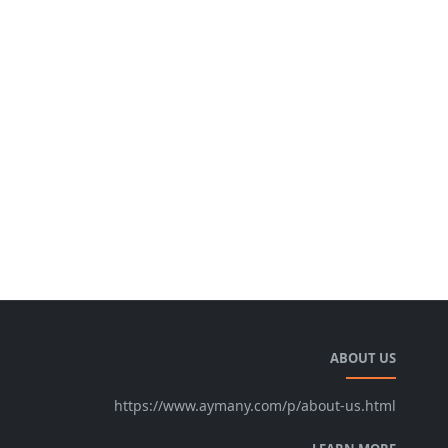
ABOUT US
https://www.aymany.com/p/about-us.html