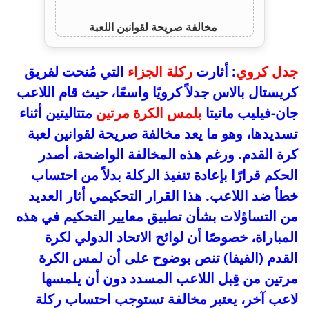
مخالفة صريحة لقوانين اللعبة
جدل كروي
: أثارت
ركلة الجزاء
التي مُنحت لفريق
كريستال بالاس جدلاً كرويًا واسعًا، حيث قام اللاعب
جان-فيليب ماتيتا
بلمس الكرة مرتين
متتاليتين أثناء
تسديدها، وهو ما يعد مخالفة صريحة لقوانين لعبة
كرة القدم. ورغم هذه المخالفة الواضحة، أصدر
الحكم قرارًا بإعادة تنفيذ الركلة بدلاً من احتساب
خطأ ضد اللاعب. هذا القرار التحكيمي أثار العديد
من التساؤلات بشأن تطبيق معايير التحكيم في هذه
المباراة، خصوصًا أن لوائح الاتحاد الدولي لكرة
القدم (الفيفا) تنص بوضوح على أن لمس الكرة
مرتين من قِبل اللاعب المسدد دون أن يلمسها
لاعب آخر، يعتبر مخالفة تستوجب احتساب ركلة