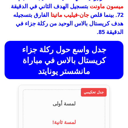
ميسون ماونت
بتسجيل الهدف الثاني في الدقيقة
72. بينما قلص
جان-فيليب ماتيتا
الفارق بتسجيله
هدف كريستال بالاس الوحيد من ركلة جزاء في
الدقيقة 85.
جدل واسع حول ركلة جزاء
كريستال بالاس في مباراة
مانشستر يونايتد
جدل تحكيمي
لمسة أولى
لمسة ثانية!