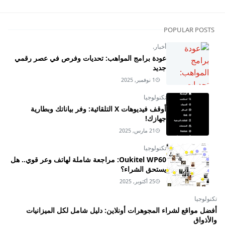
POPULAR POSTS
أخبار.
عودة برامج المواهب: تحديات وفرص في عصر رقمي
جديد
1 نوفمبر, 2025
تكنولوجيا
أوقف فيديوهات X التلقائية: وفر بياناتك وبطارية
جهازك!
21 مارس, 2025
تكنولوجيا
Oukitel WP60: مراجعة شاملة لهاتف وعر قوي.. هل
يستحق الشراء؟
25 أكتوبر, 2025
تكنولوجيا
أفضل مواقع لشراء المجوهرات أونلاين: دليل شامل لكل الميزانيات
والأذواق