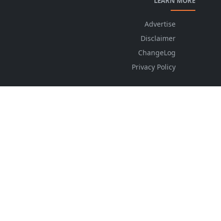
LEARN MORE
Advertise
Disclaimer
ChangeLog
Privacy Policy
FOLLOW US
NEWSLETTER
Stay up to date with the latest news and relevant
updates from us.