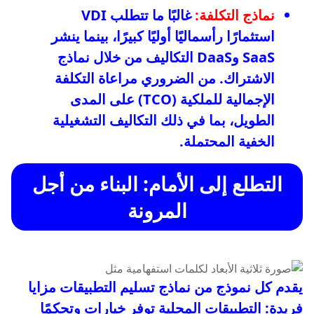
نماذج التكلفة:
غالبًا ما تتطلب VDI
استثمارًا رأسماليًا أوليًا كبيرًا، بينما ينشر
SaaS وDaaS التكاليف من خلال نماذج
الاشتراك. من الضروري مراعاة التكلفة
الإجمالية للملكية (TCO) على المدى
الطويل، بما في ذلك التكاليف التشغيلية
الخفية المحتملة.
التطلع إلى الأمام: البناء من أجل
المرونة
يقدم كل نموذج من نماذج تسليم التطبيقات مزايا
فريدة: التطبيقات المحلية توفر خيارات وتحكمًا