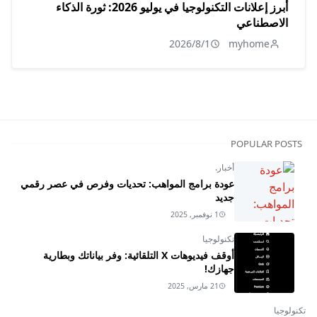
أبرز إعلانات التكنولوجيا في يوليو 2026: ثورة الذكاء
الاصطناعي
2026/8/1
myhome
POPULAR POSTS
أخبار.
عودة برامج المواهب: تحديات وفرص في عصر رقمي
جديد
1 نوفمبر, 2025
تكنولوجيا
أوقف فيديوهات X التلقائية: وفر بياناتك وبطارية
جهازك!
21 مارس, 2025
تكنولوجيا