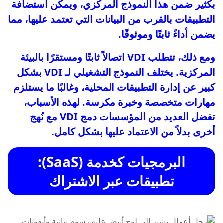
بكثير ضمن هذا النموذج المركزي، ويمكن استضافة
التطبيقات بالقرب من البيانات التي تعتمد عليها، مما
يضمن أداءً ثابتًا وموثوقًا.
ومع ذلك، تتطلب VDI اتصالاً ثابتًا ومستقرًا بالبيئة
المركزية. يختلف النموذج التشغيلي لـ VDI بشكل
كبير عن إدارة التطبيقات المحلية، وغالبًا ما يستلزم
مهارات متخصصة وخبرة مكرسة. لهذه الأسباب،
تفضل العديد من المؤسسات دمج VDI مع نُهج
أخرى بدلاً من الاعتماد عليها بشكل كامل.
البرمجيات كخدمة (SaaS):
تطبيقات عبر الاشتراك