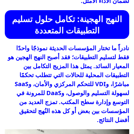
لضمان الأداء الأمثل.
النهج الهجينة: تكامل حلول تسليم
التطبيقات المتعددة
نادراً ما تختار المؤسسات الحديثة نموذجًا واحدًا
فقط لتسليم التطبيقات؛ فقد أصبح النهج الهجين هو
المعيار السائد. يمثل هذا المزيج التكامل بين
التطبيقات المحلية للحالات التي تتطلب تحكمًا
مباشرًا، وVDI للتحكم المركزي والأمان، وSaaS
لسهولة التسليم والوصول، وDaaS للمرونة في
التوسع وإدارة سطح المكتب. تمزج العديد من
المؤسسات بين بعض أو كل هذه النُهج لتحقيق
أفضل النتائج.