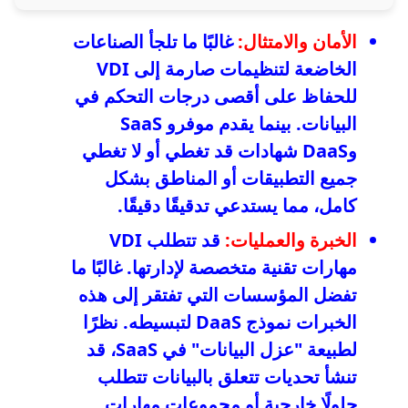
الأمان والامتثال:
غالبًا ما تلجأ الصناعات
الخاضعة لتنظيمات صارمة إلى VDI
للحفاظ على أقصى درجات التحكم في
البيانات. بينما يقدم موفرو SaaS
وDaaS شهادات قد تغطي أو لا تغطي
جميع التطبيقات أو المناطق بشكل
كامل، مما يستدعي تدقيقًا دقيقًا.
الخبرة والعمليات:
قد تتطلب VDI
مهارات تقنية متخصصة لإدارتها. غالبًا ما
تفضل المؤسسات التي تفتقر إلى هذه
الخبرات نموذج DaaS لتبسيطه. نظرًا
لطبيعة "عزل البيانات" في SaaS، قد
تنشأ تحديات تتعلق بالبيانات تتطلب
حلولًا خارجية أو مجموعات مهارات