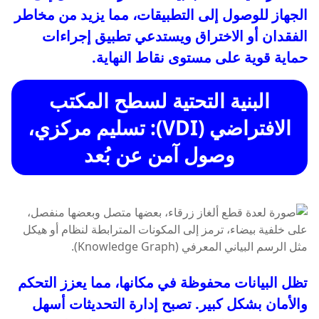
الجهاز للوصول إلى التطبيقات، مما يزيد من مخاطر
الفقدان أو الاختراق ويستدعي تطبيق إجراءات
حماية قوية على مستوى نقاط النهاية.
البنية التحتية لسطح المكتب
الافتراضي (VDI): تسليم مركزي،
وصول آمن عن بُعد
تظل البيانات محفوظة في مكانها، مما يعزز التحكم
والأمان بشكل كبير. تصبح إدارة التحديثات أسهل