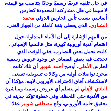
في حال تلقيه عرضًا رسميًا وجادًا يتناسب مع قيمته،
لا سيما في ظل مشاركته المحدودة كحارس
أساسي بسبب تألق الحارس الدولي
محمد
الشناوي
، الذي يحظى بثقة كاملة من الجهاز الفني.
من المهم الإشارة إلى أن الأنباء المتداولة حول
اهتمام أندية أوروبية كبيرة، مثل فالنسيا الإسباني،
كانت تحمل بعض التضارب. ففي الوقت الذي
تحدثت فيه بعض المصادر عن وجود عروض رسمية
لحارس
الأهلي
، أوضح
أحمد شوبير
أن تلك كانت
مجرد تواصلات أولية من وكالات تسويقية تسعى
لاستكشاف آفاق الاحتراف الأوروبي لابنه، مؤكدًا أن
النادي الأهلي
لم يتسلم أي عروض رسمية ومباشرة
من الأندية حتى اللحظة. وفي خطوة تؤكد جديته في
تحقيق حلمه الأوروبي، وقّع
مصطفى شوبير
عقدًا
مع شركة تسويق إسبانية متخصصة في إدارة