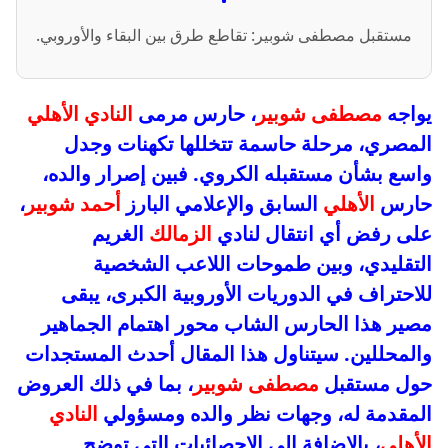
مستقبل مصطفى شوبير: تقاطع طرق بين البقاء والأوروبي.
يواجه
مصطفى شوبير
، حارس مرمى
النادي الأهلي
المصري، مرحلة حاسمة تتخللها تكهنات وجدل
واسع بشأن مستقبله الكروي. فبين إصرار والده،
حارس
الأهلي
السابق والإعلامي البارز
أحمد شوبير
،
على رفض أي انتقال لنادي
الزمالك
الغريم
التقليدي، وبين طموحات اللاعب الشخصية
للاحتراف في الدوريات الأوروبية الكبرى، يبقى
مصير هذا الحارس الشاب محور اهتمام الجماهير
والمحللين. سيتناول هذا المقال أحدث المستجدات
حول مستقبل
مصطفى شوبير
، بما في ذلك العروض
المقدمة له، وجهات نظر والده ومسؤولي
النادي
الأهلي
، بالإضافة إلى الإحصائيات التي توضح