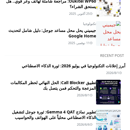
Oukitel WP60: مراجعة شاملة لهاتف وعر قوي.. هل
يستحق الشراء؟
25 أكتوبر, 2025
تكنولوجيا
جيميني يحل محل مساعد جوجل: دليل شامل لتحديث
Google Home
11 نوفمبر, 2025
RECENT POST
أبرز إعلانات التكنولوجيا في يوليو 2026: ثورة الذكاء الاصطناعي
2026/8/1
تطبيق Call Blocker: الحل النهائي لحظر المكالمات
المزعجة والتحكم فمن يتصل بك
2026/8/1
تطوير نماذج Gemma 4 QAT: ثورة جوجل لتشغيل
الذكاء الاصطناعي محلياً على الهواتف والحواسيب
2026/6/6