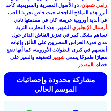
رامي شعبان
، ذو الأصول المصرية والسويدية، كأحد
أبرز هذه النماذج الناجحة، حيث خاض تجربة اللعب
في أندية أوروبية عريقة، كان في مقدمتها نادي
أرسنال الإنجليزي
الشهير. هذه التجارب الثرية
تساهم بشكل كبير في تعزيز النقاش الدائر حول
مدى قدرة الحراس المصريين على التألق وإثبات
أنفسهم في كبرى البطولات الأوروبية، كما أنها تضع
معيارًا طموحًا يسعى
شوبير
لتحقيقه والسير على
خطاه.
المصدر
مشاركة محدودة وإحصائيات
الموسم الحالي