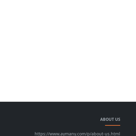
ABOUT US
https://www.aymany.com/p/about-us.html