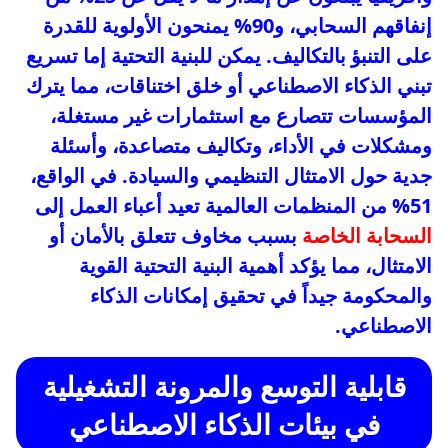
إنفاقهم السحابي، و90% يمنحون الأولوية للقدرة
على التنبؤ بالتكاليف. يمكن للبنية التحتية إما تسريع
تبني الذكاء الاصطناعي أو خلق اختناقات، مما يترك
المؤسسات تتصارع مع استثمارات غير مستغلة،
ومشكلات في الأداء، وتكاليف متصاعدة، وأسئلة
جدية حول الامتثال التنظيمي والسيادة. في الواقع،
51% من المنظمات العالمية تعيد أعباء العمل إلى
السحابة الخاصة
بسبب مخاوف تتعلق بالأمان أو
الامتثال، مما يؤكد أهمية البنية التحتية القوية
والمحكومة جيداً في تحقيق إمكانات الذكاء
الاصطناعي.
قابلية التوسع والمرونة التشغيلية
في بيئات الذكاء الاصطناعي