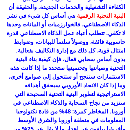
الكفاءة التشغيلية والخدمات الجديدة. والحقيقة أن
البنية التحتية الرقمية
هي أساس كل شيء في نشر
الذكاء الاصطناعي، فالخوارزميات أو البيانات وحدها
لا تكفي. تتطلب أعباء عمل الذكاء الاصطناعي قدرة
حاسوبية فائقة، ووصولاً سلساً للبيانات، وضوابط
امتثال قوية، كل ذلك مع إدارة التكاليف بفعالية.
بدون أساس سحابي فعال، فإن كيفية بناء البنية
التحتية وصيانتها وتحسينها ستحدد ما إذا كانت هذه
الاستثمارات ستنجح أو ستتحول إلى صوامع أخرى،
وما إذا كان الاتحاد الأوروبي سيحقق أهدافه
الاستراتيجية لتطوير البنية التحتية الصحيحة التي
ستزيد من نجاح السحابة والذكاء الاصطناعي في
أوروبا. المخاطر كبيرة: 48% من قادة تكنولوجيا
المعلومات في منطقة أوروبا والشرق الأوسط
وأفريقيا يبلغون عن إهدار ما لا يقل عن 25% من