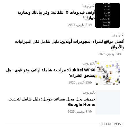
تكنولوجيا
أوقف فيديوهات X التلقائية: وفر بياناتك وبطارية
جهازك!
21 مارس, 2025
تكنولوجيا
أفضل مواقع لشراء المجوهرات أونلاين: دليل شامل لكل الميزانيات
والأذواق
5 نوفمبر, 2025
تكنولوجيا
Oukitel WP60: مراجعة شاملة لهاتف وعر قوي.. هل
يستحق الشراء؟
25 أكتوبر, 2025
تكنولوجيا
جيميني يحل محل مساعد جوجل: دليل شامل لتحديث
Google Home
11 نوفمبر, 2025
RECENT POST