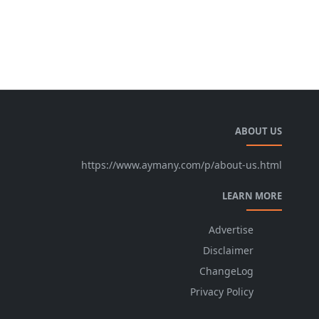
ABOUT US
https://www.aymany.com/p/about-us.html
LEARN MORE
Advertise
Disclaimer
ChangeLog
Privacy Policy