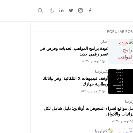
POPULAR POS
أخبار.
عودة برامج المواهب: تحديات وفرص في
عصر رقمي جديد
1 نوفمبر, 2025
تكنولوجيا
أوقف فيديوهات X التلقائية: وفر بياناتك
وبطارية جهازك!
21 مارس, 2025
لوجيا
ل مواقع لشراء المجوهرات أونلاين: دليل شامل لكل
زانيات والأذواق
5 نوفمبر, 2025
تكنولوجيا