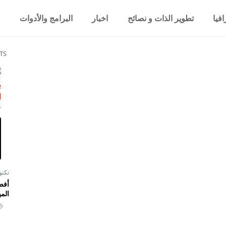
فيا
تطوير الذات و نصائح
اخبار
البرامج والأدوات
TS
تكنو
أفض
المي