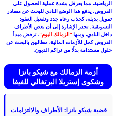
الرياضية، مما يعرقل بشدة عملية الحصول على
القروض. يدفع هذا الوضع النادي للبحث عن مصادر
تمويل بديلة، كجذب رعاة جدد وتفعيل العقود
التسويقية. تجدر الإشارة إلى أن بعض الأطراف
داخل النادي، ومنها
"الزمالك اليوم"
، ترفض مبدأ
القروض كحل للأزمات المالية، مطالبين بالبحث عن
حلول مستدامة بدلًا من تراكم الديون.
أزمة الزمالك مع شيكو بانزا
وشكوى إستريلا البرتغالي للفيفا
قضية شيكو بانزا: الأطراف والالتزامات