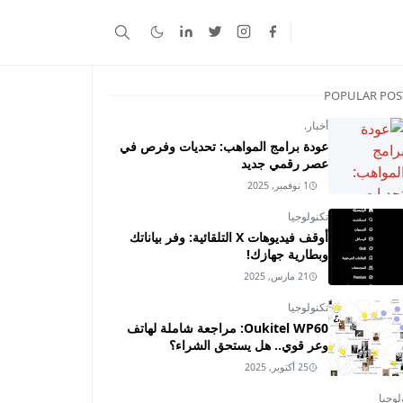
POPULAR POS
أخبار.
عودة برامج المواهب: تحديات وفرص في
عصر رقمي جديد
1 نوفمبر, 2025
تكنولوجيا
أوقف فيديوهات X التلقائية: وفر بياناتك
وبطارية جهازك!
21 مارس, 2025
تكنولوجيا
Oukitel WP60: مراجعة شاملة لهاتف
وعر قوي.. هل يستحق الشراء؟
25 أكتوبر, 2025
لوجيا