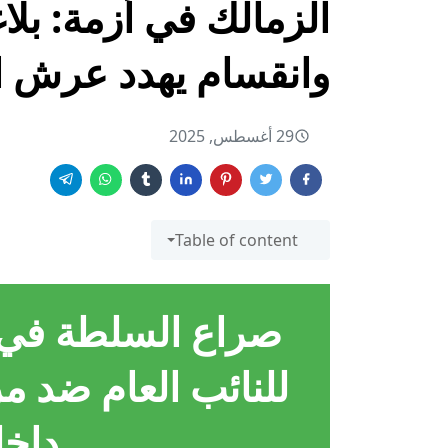
الزمالك في أزمة: بلاغ
وانقسام يهدد عرش ال
29 أغسطس, 2025
Table of content
صراع السلطة في ن
للنائب العام ضد 
داخل