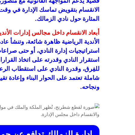
فصيلاً يدعم المواجهة القانونية مع منصور،
الانقسام بتقويض تماسك الإدارة في وقت ح
المثارة حول نادي الزمالك.
أبعاد الانقسام داخل مجالس إدارات الأندي
الأندية الرياضية ظاهرة شائعة، وتنشأ عا
استراتيجيات إدارة النادي، أو حتى صراعا
استقرار النادي وقدرته على اتخاذ القرارا
للفِرق، وقدرة النادي على استقطاب الرعاة،
شاملة تعتمد على الحوار البناء وإعادة تق
ونجاحه.
إدارة الزمالك تدافع عن جماه