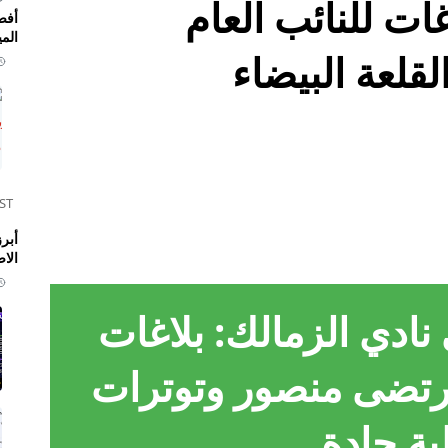
ات للنائب العام
أفض
المي
قلعة البيضاء
ST
الا
ادي الزمالك: بلاغات
مرتضى منصور وتوترات
ية حادة