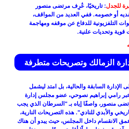
رة للجدل
: تاريخيًا، عُرِف مرتضى منصور
تقديه أو خصومه. ففي العديد من المواقف،
ات التلفزيونية للدفاع عن موقفه ومهاجمة
 قوية وتحديات علنية.
ارة الزمالك وتصريحات متطرفة
الإدارة السابقة والحالية، بل امتد ليشمل
عبر رامي إبراهيم نصوحي، عضو مجلس إدارة
ى منصور، واصفًا إياه بـ "السرطان الذي يجب
لتاريخي والأبدي للنادي". هذه التصريحات النارية،
عمق الانقسام داخل المجلس، حيث يبدو أن هناك