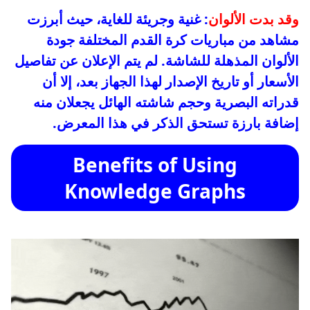
وقد بدت الألوان
: غنية وجريئة للغاية، حيث أبرزت
مشاهد من مباريات كرة القدم المختلفة جودة
الألوان المذهلة للشاشة. لم يتم الإعلان عن تفاصيل
الأسعار أو تاريخ الإصدار لهذا الجهاز بعد، إلا أن
قدراته البصرية وحجم شاشته الهائل يجعلان منه
إضافة بارزة تستحق الذكر في هذا المعرض.
Benefits of Using
Knowledge Graphs