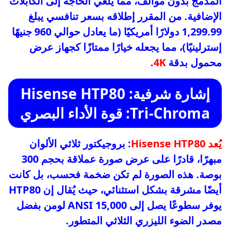
المدمج بدون موالف، مما يلغي الحاجة إلى الكابلات
الإضافية. من المقرر إطلاقه بسعر تنافسي يبلغ
1,299.99 دولارًا أمريكيًا (ما يعادل حوالي 960 جنيهًا
إسترلينيًا)، مما يجعله خيارًا ممتازًا كجهاز عرض
محمول بدقة
4K
.
إشارة شرفية: Hisense HTP80
Tri-Chroma: قوة الأداء البصري
يُعد Hisense HTP80
: بروجيكتور ثلاثي الألوان
مبهرًا، قادرًا على عرض صورة عملاقة بحجم 300
بوصة. هذه الصورة لم تكن ضخمة فحسب، بل كانت
أيضًا مشرقة بشكل استثنائي، حيث يُقال إن HTP80
يوفر سطوعًا يصل إلى 15,000 ANSI لومن بفضل
مصدر الضوء الليزري الثلاثي المتطور.