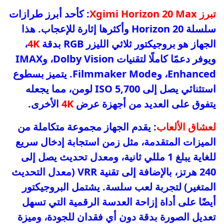
تبرز Xgimi Horizon 20 Max
: كأحد أبرز طرازات
سلسلة Horizon 20 وأكثرها إثارة للإعجاب. هذا
الجهاز هو بروجيكتور ثلاثي الليزر RGB بدقة
4K
،
ويوفر دعمًا كاملًا لتقنيات Dolby Vision، وIMAX
Enhanced، وFilmmaker Mode. يتميز بسطوع
استثنائي يصل إلى 5,700 ISO لومن، مما يجعله
يتفوق على العديد من أجهزة عرض
4K
الأخرى.
لعشاق الألعاب
: يقدم الجهاز مجموعة متكاملة من
الميزات المتقدمة، مثل زمن استجابة إدخال سريع
للغاية يبلغ 1 مللي ثانية، ومعدل تحديث يصل إلى
240 هرتز، بالإضافة إلى تقنية VRR (معدل التحديث
المتغير) لتجربة لعب سلسة. يشتمل البروجيكتور
أيضًا على أداة إزاحة العدسة الرقمية التي تسهل
تعديل الصورة بدقة دون أي فقدان للجودة، وميزة