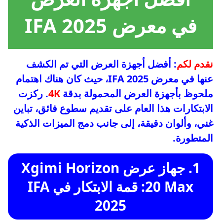
في معرض IFA 2025
نقدم لكم
: أفضل أجهزة العرض التي تم الكشف
عنها في معرض IFA 2025، حيث كان هناك اهتمام
ملحوظ بأجهزة العرض المحمولة بدقة
4K
. ركزت
الابتكارات هذا العام على تقديم سطوع فائق، تباين
غني، وألوان دقيقة، إلى جانب دمج الميزات الذكية
المتطورة.
1. جهاز عرض Xgimi Horizon
20 Max: قمة الابتكار في IFA
2025