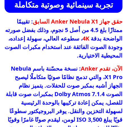
تجربة سينمائية وصوتية متكاملة
حقق جهاز Anker Nebula X1 السابق
: تقييمًا
ممتازًا بلغ 4.5 من أصل 5 نجوم، وذلك بفضل صورته
الواضحة بدقة
4K
، سطوعه العالي، سهولة إعداده،
وجودة الصوت الفائقة عند استخدام مكبرات الصوت
المحيطية الاختيارية.
الآن، تقدم Anker
: نسخة محسّنة باسم Nebula
X1 Pro، والتي تدمج نظامًا صوتيًا متكاملًا ليصبح
الجهاز أشبه بمكبر صوت للحفلات. يتميز نظام
الصوت Dolby Atmos 7.1.4 بمكبرات صوت قابلة
للفصل، يمكن إعادة تركيبها بالوحدة الرئيسية
لسهولة التخزين والنقل. يوفر البروجيكتور سطوعًا
قويًا يبلغ 3,500 ISO لومن، ليقدم صوتًا غامرًا وقويًا