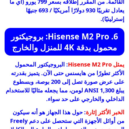
القائمة. من المقرر إطلاقه بسعر 799 يورو (أي ما
يعادل تقريبًا 930 دولارًا أمريكيًا / 693 جنيهًا
إسترلينيًا).
6. Hisense M2 Pro: بروجيكتور
محمول بدقة 4K للمنزل والخارج
يمثل Hisense M2 Pro
: البروجيكتور المحمول
الأكثر تطورًا من هايسنس حتى الآن. يتميز بقدرته
على عرض صورة تصل إلى 200 بوصة، وبسطوع
يبلغ 1,300 ANSI لومن، مما يجعله مثاليًا للاستخدام
الداخلي والخارجي على حد سواء.
الخبر الأكثر إثارة
: حول هذا الجهاز هو أنه سيكون
من أوائل الأجهزة التي ستحصل على دعم Freely