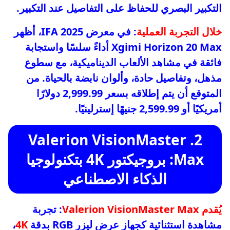
التكبير البصري للحفاظ على التفاصيل عند التكبير.
خلال التجربة العملية
: في معرض IFA 2025، أظهر
Xgimi Horizon 20 Max أداءً سلسًا واستجابة
فائقة في مشاهد الألعاب الديناميكية، مع سطوع
مذهل، وتفاصيل حادة، وألوان نابضة بالحياة. من
المتوقع أن يتم إطلاقه بسعر 2,999.99 دولارًا
أمريكيًا أو 2,599.99 جنيهًا إسترلينيًا.
2. Valerion VisionMaster
Max: بروجيكتور 4K بتكنولوجيا
الذكاء الاصطناعي
يُقدم Valerion VisionMaster Max
: تجربة
مشاهدة استثنائية كجهاز عرض ليزر RGB بدقة
4K
،