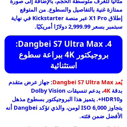
مثاليًا للغرف متوسطة الحجم، بالإضافة إلى صورة
ممتازة غنية بالتفاصيل والسطوع. من المتوقع
إطلاق X1 Pro عبر منصة Kickstarter في نهاية
سبتمبر بسعر 2,999.99 دولارًا أمريكيًا.
4. Dangbei S7 Ultra Max:
بروجيكتور 4K ببراعة سطوع
استثنائية
يُعد Dangbei S7 Ultra Max
: جهاز عرض متقدم
بدقة
4K
، يدعم تنسيقات Dolby Vision
وHDR10+. يتميز هذا البروجيكتور بسطوع مذهل
يتجاوز 6,000 ISO لومن، والذي تؤكد Dangbei أنه
الأفضل ضمن فئته.