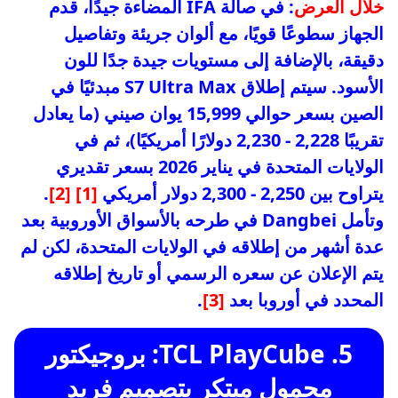
خلال العرض
: في صالة IFA المضاءة جيدًا، قدم
الجهاز سطوعًا قويًا، مع ألوان جريئة وتفاصيل
دقيقة، بالإضافة إلى مستويات جيدة جدًا للون
الأسود. سيتم إطلاق S7 Ultra Max مبدئيًا في
الصين بسعر حوالي 15,999 يوان صيني (ما يعادل
تقريبًا 2,228 - 2,230 دولارًا أمريكيًا)، ثم في
الولايات المتحدة في يناير 2026 بسعر تقديري
يتراوح بين 2,250 - 2,300 دولار أمريكي
[1]
[2]
.
وتأمل Dangbei في طرحه بالأسواق الأوروبية بعد
عدة أشهر من إطلاقه في الولايات المتحدة، لكن لم
يتم الإعلان عن سعره الرسمي أو تاريخ إطلاقه
المحدد في أوروبا بعد
[3]
.
5. TCL PlayCube: بروجيكتور
محمول مبتكر بتصميم فريد