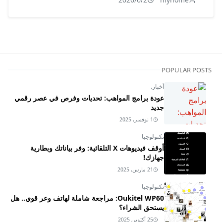
POPULAR POSTS
أخبار.
عودة برامج المواهب: تحديات وفرص في عصر رقمي
جديد
1 نوفمبر, 2025
تكنولوجيا
أوقف فيديوهات X التلقائية: وفر بياناتك وبطارية
جهازك!
21 مارس, 2025
تكنولوجيا
Oukitel WP60: مراجعة شاملة لهاتف وعر قوي.. هل
يستحق الشراء؟
25 أكتوبر, 2025