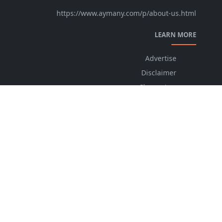
https://www.aymany.com/p/about-us.html
LEARN MORE
Advertise
Disclaimer
ChangeLog
Privacy Policy
FOLLOW US
NEWSLETTER