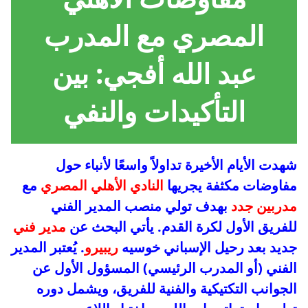
المصري مع المدرب
عبد الله أفجي: بين
التأكيدات والنفي
شهدت الأيام الأخيرة تداولاً واسعًا لأنباء حول
مفاوضات مكثفة يجريها
النادي الأهلي المصري
مع
مدربين جدد
بهدف تولي منصب المدير الفني
للفريق الأول لكرة القدم. يأتي البحث عن
مدير فني
جديد بعد رحيل الإسباني خوسيه
ريبيرو
. يُعتبر المدير
الفني (أو المدرب الرئيسي) المسؤول الأول عن
الجوانب التكتيكية والفنية للفريق، ويشمل دوره