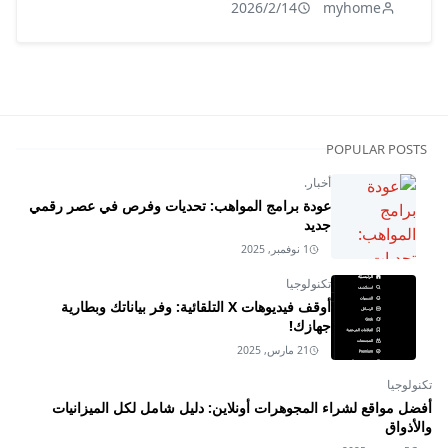
2026/2/14
myhome
POPULAR POSTS
أخبار.
عودة برامج المواهب: تحديات وفرص في عصر رقمي
جديد
1 نوفمبر, 2025
تكنولوجيا
أوقف فيديوهات X التلقائية: وفر بياناتك وبطارية
جهازك!
21 مارس, 2025
تكنولوجيا
أفضل مواقع لشراء المجوهرات أونلاين: دليل شامل لكل الميزانيات
والأذواق