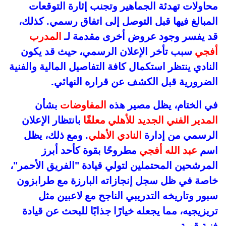
محاولات تهدئة الجماهير وتجنب إثارة التوقعات
المبالغ فيها قبل التوصل إلى اتفاق رسمي. كذلك،
قد يفسر وجود عروض أخرى مقدمة لـ
المدرب
أفجي
سبب تأخر الإعلان الرسمي، حيث قد يكون
النادي ينتظر استكمال كافة التفاصيل المالية والفنية
الضرورية قبل الكشف عن قراره النهائي.
في الختام، يظل مصير هذه
المفاوضات
بشأن
المدير الفني الجديد للأهلي
معلقًا
بانتظار الإعلان
الرسمي من إدارة
النادي الأهلي
. ومع ذلك، يظل
اسم
عبد الله أفجي
مطروحًا بقوة كأحد أبرز
المرشحين المحتملين لتولي قيادة "الفريق الأحمر"،
خاصة في ظل سجل إنجازاته البارزة مع طرابزون
سبور وتاريخه التدريبي الناجح مع لاعبين مثل
تريزيجيه، مما يجعله خيارًا جذابًا للبحث عن قيادة
فنية قوية.