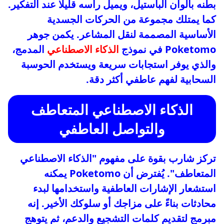
بطنه بألوان الباستيل، ويميل رأسه قليلًا عند التفكير.
كما يمتلك مجموعة من الحركات الجسدية
الأساسية المصممة لنقل المشاعر. يكمن جوهر
Poketomo في نموذج
الذكاء الاصطناعي
المدمج،
والذي يوفر استجابات سريعة ويستخدم الحوسبة
السحابية لفهم عاطفي أكثر دقة.
الذكاء الاصطناعي المتعاطف
والتواصل العاطفي
تركز شارب بقوة على مفهوم "الذكاء الاصطناعي
المتعاطف". يُفترض أن Poketomo يمكنه
استشعار الإشارات العاطفية واستخدامها لبدء
محادثات بناءً على مزاجك أو سلوكك الأخير. إنه
مبرمج لتقديم كلمات التشجيع والدعم، ثم يتوهج