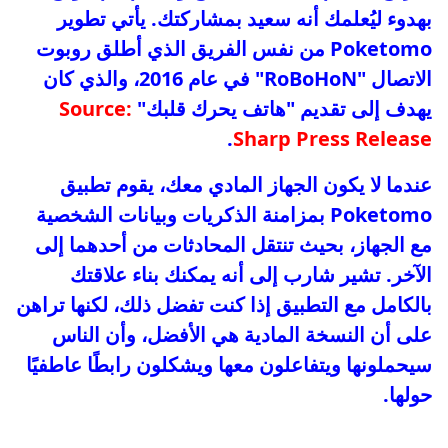
بهدوء ليُعلمك أنه سعيد بمشاركتك. يأتي تطوير
Poketomo من نفس الفريق الذي أطلق روبوت
الاتصال "RoBoHoN" في عام 2016، والذي كان
يهدف إلى تقديم "هاتف يحرك قلبك"
Source:
.
Sharp Press Release
عندما لا يكون الجهاز المادي معك، يقوم تطبيق
Poketomo بمزامنة الذكريات وبيانات الشخصية
مع الجهاز، بحيث تنتقل المحادثات من أحدهما إلى
الآخر. تشير شارب إلى أنه يمكنك بناء علاقتك
بالكامل مع التطبيق إذا كنت تفضل ذلك، لكنها تراهن
على أن النسخة المادية هي الأفضل، وأن الناس
سيحملونها ويتفاعلون معها ويشكلون رابطًا عاطفيًا
حولها.