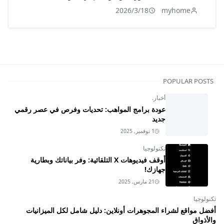
2026/3/18
myhome
POPULAR POSTS
أخبار.
عودة برامج المواهب: تحديات وفرص في عصر رقمي
جديد
1 نوفمبر, 2025
تكنولوجيا
أوقف فيديوهات X التلقائية: وفر بياناتك وبطارية
جهازك!
21 مارس, 2025
تكنولوجيا
أفضل مواقع لشراء المجوهرات أونلاين: دليل شامل لكل الميزانيات
والأذواق