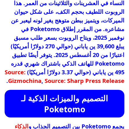
النساء في العشرينات والثلاثينات من العمر. هذا
الروبوت اللطيف بحجم الكف، على شكل حيوان
الميركات، ويتميز ببطن متوهج يغير لونه ليعبر عن
مشاعره. من المقرر إطلاق Poketomo في
نوفمبر 2025، ويتاح الروبوت بسعر طلب مسبق
يبلغ 39,600 ين ياباني (حوالي 270 دولارًا أمريكيًا)
اعتبارًا من 20 أغسطس 2025. يتوفر أيضًا تطبيق
Poketomo للهاتف الذكي باشتراك شهري قدره
495 ين ياباني (حوالي 3.37 دولارًا أمريكيًا)
Source:
.
Gizmochina
,
Source: Sharp Press Release
التصميم والميزات الذكية لـ
Poketomo
يجمع Poketomo بين التصميم الجذاب و
الذكاء