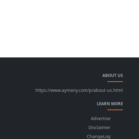
ABOUT US
https://www.aymany.com/p/about-us.html
LEARN MORE
Advertise
Disclaimer
ChangeLog