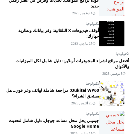
عودة برامج المواهب: تحديات وفرص في عصر رقمي
جديد
1 نوفمبر, 2025
تكنولوجيا
أوقف فيديوهات X التلقائية: وفر بياناتك وبطارية
جهازك!
21 مارس, 2025
تكنولوجيا
أفضل مواقع لشراء المجوهرات أونلاين: دليل شامل لكل الميزانيات
والأذواق
5 نوفمبر, 2025
تكنولوجيا
Oukitel WP60: مراجعة شاملة لهاتف وعر قوي.. هل
يستحق الشراء؟
25 أكتوبر, 2025
تكنولوجيا
جيميني يحل محل مساعد جوجل: دليل شامل لتحديث
Google Home
11 نوفمبر, 2025