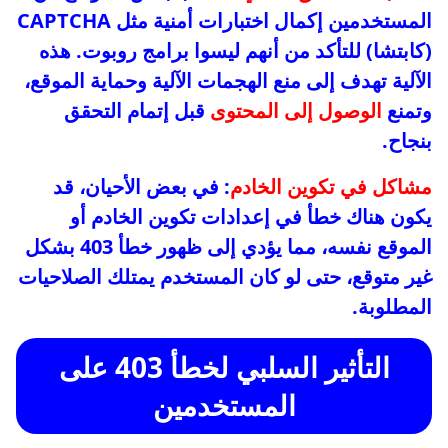
المستخدمين إكمال اختبارات أمنية مثل CAPTCHA
(كابتشا) للتأكد من أنهم ليسوا برامج روبوت. هذه
الآلية تهدف إلى منع الهجمات الآلية وحماية الموقع،
وتمنع
الوصول إلى المحتوى
قبل إتمام التحقق
بنجاح.
مشاكل في تكوين الخادم
: في بعض الأحيان، قد
يكون هناك خطأ في إعدادات تكوين الخادم أو
الموقع نفسه، مما يؤدي إلى ظهور خطأ 403 بشكل
غير متوقع، حتى لو كان المستخدم يمتلك الصلاحيات
المطلوبة.
التأثير السلبي لخطأ 403 على
المستخدمين