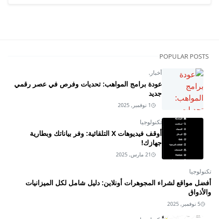
POPULAR POSTS
أخبار.
عودة برامج المواهب: تحديات وفرص في عصر رقمي
جديد
1 نوفمبر, 2025
تكنولوجيا
أوقف فيديوهات X التلقائية: وفر بياناتك وبطارية
جهازك!
21 مارس, 2025
تكنولوجيا
أفضل مواقع لشراء المجوهرات أونلاين: دليل شامل لكل الميزانيات
والأذواق
5 نوفمبر, 2025