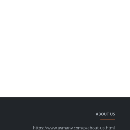
ABOUT US
https://www.aymany.com/p/about-us.html