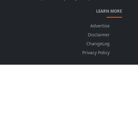
LEARN MORE
Advertise
Disclaimer
ChangeLog
Privacy Policy
FOLLOW US
NEWSLETTER
Stay up to date with the latest news and relevant