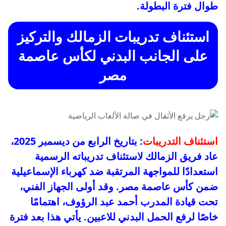
طوال فترة البطولة.
استئناف تدريبات الزمالك والتركيز
على الجانب البدني لكأس عاصمة
مصر
استئناف التدريبات
: بتاريخ الرابع من ديسمبر 2025،
عاد فريق الزمالك لاستئناف تدريباته الرسمية
استعدادًا للمواجهة المرتقبة ضد كهرباء الإسماعيلية
ضمن كأس عاصمة مصر. وقد أولى الجهاز الفني،
تحت قيادة المدرب أحمد عبد الرؤوف، اهتمامًا
خاصًا لرفع الحمل البدني للاعبين. يأتي هذا بعد فترة