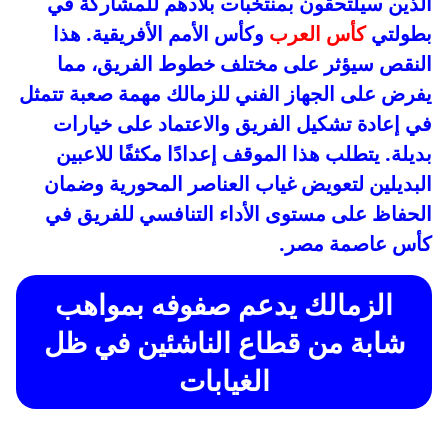
الذين سيلتحقون بمنتخبات بلادهم للمشاركة في
بطولتي
كأس العرب
وكأس الأمم الأفريقية. هذا
النقص سيؤثر على مختلف خطوط الفريق، مما
يفرض على الجهاز الفني للزمالك مهمة صعبة تتمثل
في إعادة تشكيل الفريق والاعتماد على خيارات
بديلة. يتطلب هذا الموقف إعدادًا مكثفًا للاعبين
البديلين لتعويض غياب العناصر المحورية وضمان
الحفاظ على مستوى الأداء التنافسي للفريق في
كأس عاصمة مصر.
الزمالك يدعم صفوفه بمواهب
شابة من قطاع الناشئين في ظل
الغيابات