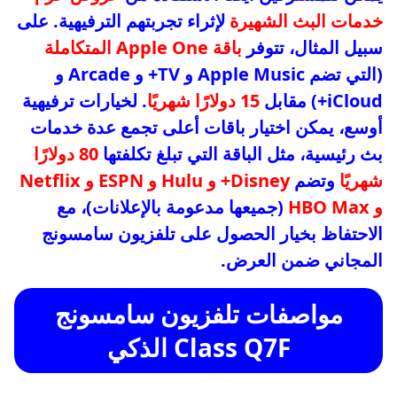
خدمات البث الشهيرة
لإثراء تجربتهم الترفيهية. على
سبيل المثال، تتوفر
باقة Apple One المتكاملة
(التي تضم Apple Music و TV+ و Arcade و
iCloud+) مقابل
15 دولارًا شهريًا
. لخيارات ترفيهية
أوسع، يمكن اختيار باقات أعلى تجمع عدة خدمات
بث رئيسية، مثل الباقة التي تبلغ تكلفتها
80 دولارًا
شهريًا
وتضم
Disney+ و Hulu و ESPN و Netflix
و HBO Max
(جميعها مدعومة بالإعلانات)، مع
الاحتفاظ بخيار الحصول على تلفزيون سامسونج
المجاني ضمن العرض.
مواصفات تلفزيون سامسونج
Class Q7F الذكي