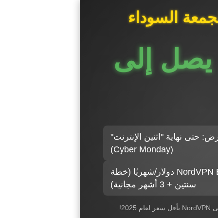
معة السوداء
صل إلى
ض: حتى نهاية "اثنين الإنترنت"
(Cyber Monday)
NordVPN Basic: 2.99 دولار/شهريًا (خطة
سنتين + 3 أشهر مجانية)
202!