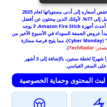
: مزود الخدمة قد خفض أسعاره إلى أدنى مستوياتها لعام 2025
، مع خصومات تصل إلى 77%. لأولئك الذين يبحثون عن أفضل
شبكة VPN لتوسيع آفاق البث لديهم على أحدث أجهزة Amazon Fire Stick، لا يوجد
تبدأ عروض الجمعة السوداء في الأسبوع الأخير من
شهر نوفمبر وتستمر حتى "اثنين الإنترنت" (Cyber Monday)، مما يتيح فرصة ممتازة
ر: TechRadar
).
: بسعر 2.99 دولارًا شهريًا لخطة سنتين، بالإضافة إلى 3 أشهر