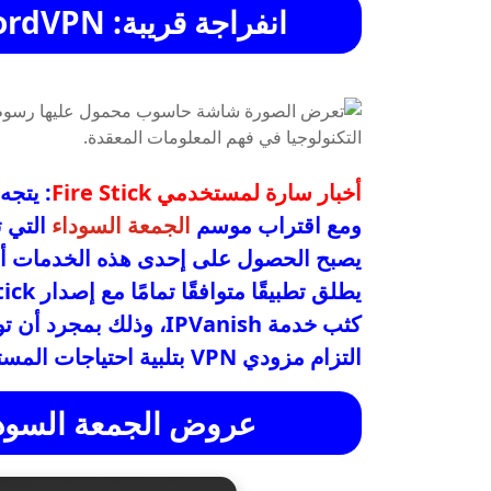
انفراجة قريبة: NordVPN و IPVanish يقودان الحل
أخبار سارة لمستخدمي Fire Stick
: يتج
ومع اقتراب موسم
الجمعة السوداء
التي ت
يصبح الحصول على إحدى هذه الخدمات أمرً
كثب خدمة IPVanish، وذلك
التزام مزودي VPN بتلبية احتياجات المستخدمين على أحدث الأجهزة.
عروض الجمعة السوداء ال