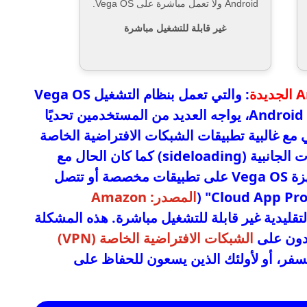
Android ولا تعمل مباشرة على Vega OS.
غير قابلة للتشغيل مباشرة
: والتي تعمل بنظام التشغيل Vega OS
المبتكر والقائم على نظام Linux بدلًا من Android، يواجه العديد من المستخدمين تحديًا
 مع غالبية تطبيقات الشبكات الافتراضية الخاصة
(VPN)، وذلك لأنه لا يدعم تحميل التطبيقات الجانبية (sideloading) كما كان الحال مع
Fire OS المعتمد على أندرويد. تعتمد أجهزة Vega OS على تطبيقات مخصصة أو تتصل
المصدر: Amazon
 مما يجعل تطبيقات VPN التقليدية غير قابلة للتشغيل مباشرة. هذه المشكلة
مدون على
الشبكات الافتراضية الخاصة (VPN)
لسفر، أو لأولئك الذين يسعون للحفاظ على