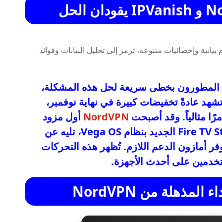
ه المطورون بخطى سريعة لحل هذه المشكلة،
شهد عادةً تخفيضات كبيرة في نهاية نوفمبر،
ا مثالياً. وقد أصبحت
NordVPN
أول مزود
يطلق تطبيقًا متوافقًا تمامًا مع إصدار Fire TV Stick الجديد بنظام Vega OS، تليه عن
 بمجرد أن توفر أمازون الدعم اللازم. تُظهر هذه التحركات
مذهلة من NordVPN