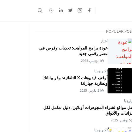
POPULAR POS
أخبار.
عودة برامج المواهب: تحديات وفرص في
عصر رقمي جديد
1 نوفمبر, 2025
تكنولوجيا
أوقف فيديوهات X التلقائية: وفر بياناتك
وبطارية جهازك!
21 مارس, 2025
لوجيا
ل مواقع لشراء المجوهرات أونلاين: دليل شامل لكل
زانيات والأذواق
5 نوفمبر, 2025
تكنولوجيا