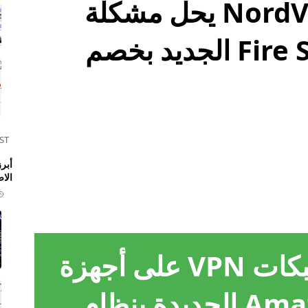
الجمعة السوداء: NordVPN يحل مشكلة
توافق VPN مع Fire Stick الجديد بخصم
ST
الا
تحديات وحلول: شبكات VPN على أجهزة
Amazon Fire Stick الجديدة بنظام