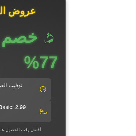
عروض الج
خصم ي
77%
توقيت العر
أفضل وقت للحصول على NordVPN بأقل سعر لعام 5