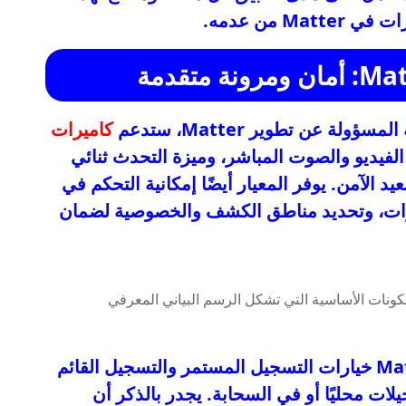
M من عدمه.
كاميرات
دة من Matter بث الفيديو والصوت المباشر، وميزة التحدث ثنائي
يد الآمن. يوفر المعيار أيضًا إمكانية التحكم في
حريك والتقريب (PTZ) للكاميرات، وتحديد مناطق الكشف والخصوصية لضمان
، يتيح Matter 1.5 خيارات التسجيل المستمر والتسجيل القائم
ات محليًا أو في السحابة. يجدر بالذكر أن