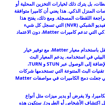
اللقطات، بل يترك ذلك لخيارات التخزين المحلية أو
صات المنزل الذكي. هذا يعني أن كاميرا متوافقة
بيًا لمراجعة اللقطات المسجلة. ومع ذلك، يفتح هذا
أيضًا المجال أمام تطوير أنظمة تسجيل الفيديو الشبكي (NVR) التي تسجل كل شيء
محليًا، وتعمل مع جميع منصات المنزل الذكي التي تدعم كاميرات Matter، دون الاعتماد
لقطات الفيديو أثناء النقل باستخدام معيار Matter، مع توفير خيار
البيئي في استخدامه. يدعم المعيار البث
باستخدام بروتوكول WebRTC الشائع، بالإضافة إلى الوصول عبر STUN و TURN،
يشمل هذا جميع تقنيات البث المتنوعة التي تستخدمها شركات
الكاميرات، وهو أحد الأسباب الرئيسية التي جعلت دمج الكاميرات في مواصفات Matter
اميرا، ولا يفرض أو يدير ميزات مثل أنواع
 اكتشاف الأشخاص أو الطرود). ستكون هذه