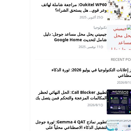
Oukitel WP60: مراجعة شاملة لهاتف
وعر قوي.. هل يستحق الشراء؟
25 أكتوبر, 2025
تكنولوجيا
جيميني يحل محل مساعد جوجل: دليل
شامل لتحديث Google Home
11 نوفمبر, 2025
RECENT PO
أبرز إعلانات التكنولوجيا في يوليو 2026: ثورة الذكاء
صطناعي
2026/8/1
تطبيق Call Blocker: الحل النهائي لحظر
المكالمات المزعجة والتحكم فمن يتصل بك
2026/8/1
تطوير نماذج Gemma 4 QAT: ثورة جوجل
لتشغيل الذكاء الاصطناعي محلياً على