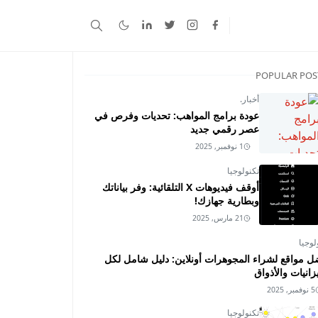
POPULAR POS
أخبار.
عودة برامج المواهب: تحديات وفرص في
عصر رقمي جديد
1 نوفمبر, 2025
تكنولوجيا
أوقف فيديوهات X التلقائية: وفر بياناتك
وبطارية جهازك!
21 مارس, 2025
لوجيا
ل مواقع لشراء المجوهرات أونلاين: دليل شامل لكل
زانيات والأذواق
5 نوفمبر, 2025
تكنولوجيا