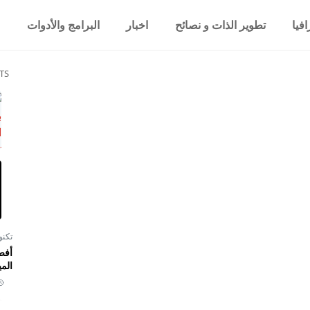
فيا
تطوير الذات و نصائح
اخبار
البرامج والأدوات
TS
تكنو
أفض
المي