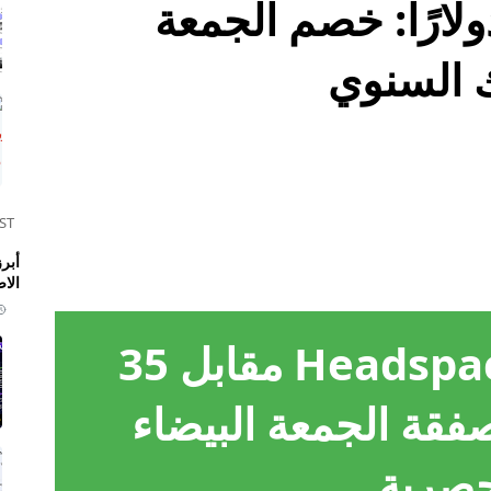
Headsp بـ 35 دولارًا: خصم الجمعة
ك السنوي
ST
الا
سنة كاملة من Headspace مقابل 35
فقة الجمعة البيضاء
حصرية