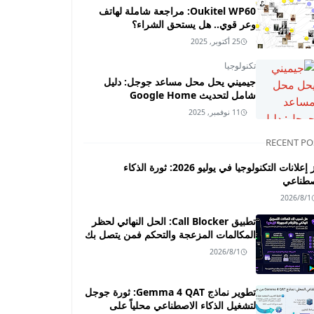
Oukitel WP60: مراجعة شاملة لهاتف
وعر قوي.. هل يستحق الشراء؟
25 أكتوبر, 2025
تكنولوجيا
جيميني يحل محل مساعد جوجل: دليل
شامل لتحديث Google Home
11 نوفمبر, 2025
RECENT PO
أبرز إعلانات التكنولوجيا في يوليو 2026: ثورة الذكاء
صطناعي
2026/8/1
تطبيق Call Blocker: الحل النهائي لحظر
المكالمات المزعجة والتحكم فمن يتصل بك
2026/8/1
تطوير نماذج Gemma 4 QAT: ثورة جوجل
لتشغيل الذكاء الاصطناعي محلياً على