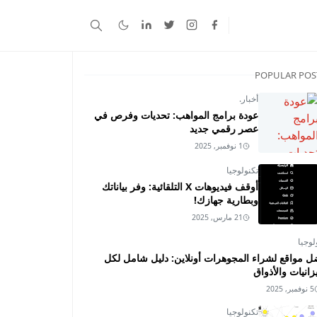
POPULAR POS
أخبار.
عودة برامج المواهب: تحديات وفرص في
عصر رقمي جديد
1 نوفمبر, 2025
تكنولوجيا
أوقف فيديوهات X التلقائية: وفر بياناتك
وبطارية جهازك!
21 مارس, 2025
لوجيا
ل مواقع لشراء المجوهرات أونلاين: دليل شامل لكل
زانيات والأذواق
5 نوفمبر, 2025
تكنولوجيا