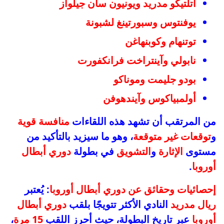
أتلتيكو مدريد ويونيون سان جيلواز
يوفنتوس وسبورتينغ لشبونة
توتنهام
وكوبنهاغن
نابولي
وآينتراخت فرانكفورت
بودو جليمت وموناكو
أولمبياكوس وآيندهوفن
من المرتقب أن تشهد هذه اللقاءات
منافسة قوية
و
توقعات غير متوقعة
، وهو ما سيزيد بالتأكيد من
مستوى
الإثارة
و
التشويق
في بطولة
دوري أبطال
أوروبا
.
إحصائيات وحقائق عن
دوري أبطال أوروبا
: يُعتبر
ريال مدريد
النادي الأكثر تتويجًا بلقب
دوري أبطال
أوروبا
عبر تاريخ البطولة، حيث أحرز اللقب
15 مرة
،