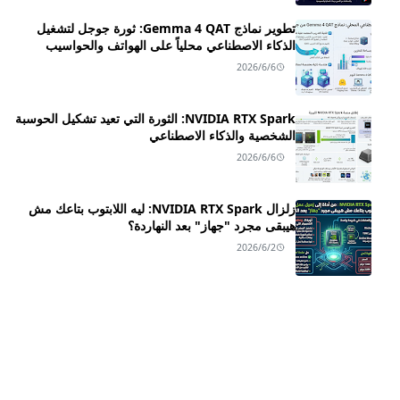
تطوير نماذج Gemma 4 QAT: ثورة جوجل لتشغيل
الذكاء الاصطناعي محلياً على الهواتف والحواسيب
2026/6/6
NVIDIA RTX Spark: الثورة التي تعيد تشكيل الحوسبة
الشخصية والذكاء الاصطناعي
2026/6/6
زلزال NVIDIA RTX Spark: ليه اللابتوب بتاعك مش
هيبقى مجرد "جهاز" بعد النهاردة؟
2026/6/2