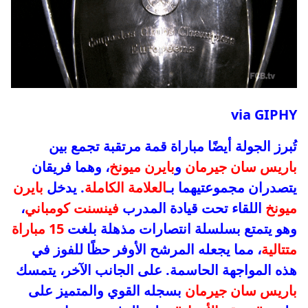
via GIPHY
تُبرز الجولة أيضًا مباراة قمة مرتقبة تجمع بين
باريس سان جيرمان
و
بايرن ميونخ
، وهما فريقان
يتصدران مجموعتيهما بـ
العلامة الكاملة
. يدخل
بايرن
ميونخ
اللقاء تحت قيادة المدرب
فينسنت كومباني
،
وهو يتمتع بسلسلة انتصارات مذهلة بلغت
15 مباراة
متتالية
، مما يجعله المرشح الأوفر حظًا للفوز في
هذه المواجهة الحاسمة. على الجانب الآخر، يتمسك
باريس سان جيرمان
بسجله القوي والمتميز على