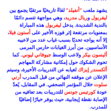
يشهد ملعب
"أنفيلد"
لقاءً تاريخيًا مرتقبًا يجمع بين
ليفربول
و
ريال مدريد
، وهي مواجهة تتسم دائمًا
بالندية الشديدة. يدخل
ليفربول
هذه المباراة
بمعنويات مرتفعة إثر فوزه الأخير على
أستون فيلا
،
إلا أنه يواجه تحديًا بسبب غياب عدد من لاعبيه
الأساسيين. من أبرز الغيابات حارس المرمى
أليسون بيكر
ولاعب الوسط
جيوفاني ليوني
. كما
تحوم الشكوك حول إمكانية مشاركة المهاجم
ألكسندر إيزاك
لغيابه عن التدريبات الأخيرة، وسيتم
الإعلان عن موقفه النهائي من قبل المدرب
أرني
سلوت
خلال المؤتمر الصحفي. في المقابل، يُعدّ
عودة
كورتيس جونس
للتدريبات بعد تعافيه من
الإصابة نقطة إيجابية، حيث يوفر خيارًا إضافيًا
للمدرب.