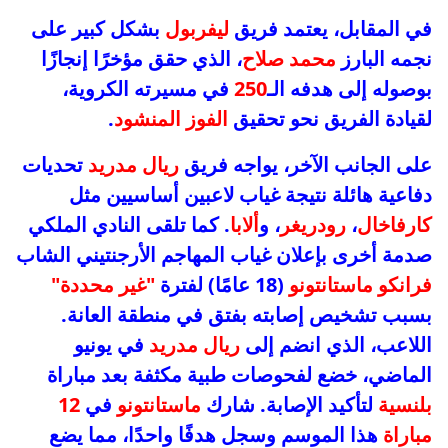
في المقابل، يعتمد فريق
ليفربول
بشكل كبير على
نجمه البارز
محمد صلاح
، الذي حقق مؤخرًا إنجازًا
بوصوله إلى هدفه الـ
250
في مسيرته الكروية،
لقيادة الفريق نحو تحقيق
الفوز المنشود
.
على الجانب الآخر، يواجه فريق
ريال مدريد
تحديات
دفاعية هائلة نتيجة غياب لاعبين أساسيين مثل
كارفاخال
،
رودريغر
، و
ألابا
. كما تلقى النادي الملكي
صدمة أخرى بإعلان غياب المهاجم الأرجنتيني الشاب
فرانكو ماستانتونو
(18 عامًا) لفترة
"غير محددة"
بسبب تشخيص إصابته بفتق في منطقة العانة.
اللاعب، الذي انضم إلى
ريال مدريد
في يونيو
الماضي، خضع لفحوصات طبية مكثفة بعد مباراة
بلنسية
لتأكيد الإصابة. شارك
ماستانتونو
في
12
مباراة
هذا الموسم وسجل هدفًا واحدًا، مما يضع