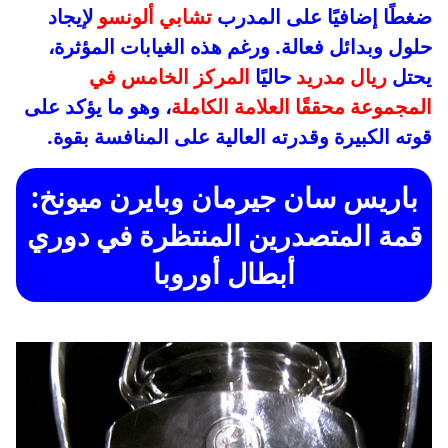
ضغطًا إضافيًا على المدرب
تشابي ألونسو
لإيجاد
حلول وبدائل فعالة. ورغم هذه الغيابات المؤثرة،
يحتل
ريال مدريد
حاليًا
المركز الخامس في
المجموعة محققًا العلامة الكاملة
، وهو ما يؤكد على
قوته الكبيرة وقدرته العالية على المنافسة بقوة.
باريس سان جيرمان
و
بايرن ميونخ
:
قمة المتصدرين المنتظرة في
دوري
أبطال أوروبا