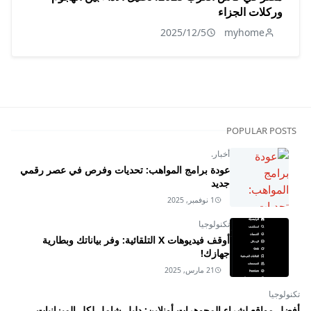
وركلات الجزاء
2025/12/5
myhome
POPULAR POSTS
أخبار.
عودة برامج المواهب: تحديات وفرص في عصر رقمي
جديد
1 نوفمبر, 2025
تكنولوجيا
أوقف فيديوهات X التلقائية: وفر بياناتك وبطارية
جهازك!
21 مارس, 2025
تكنولوجيا
أفضل مواقع لشراء المجوهرات أونلاين: دليل شامل لكل الميزانيات