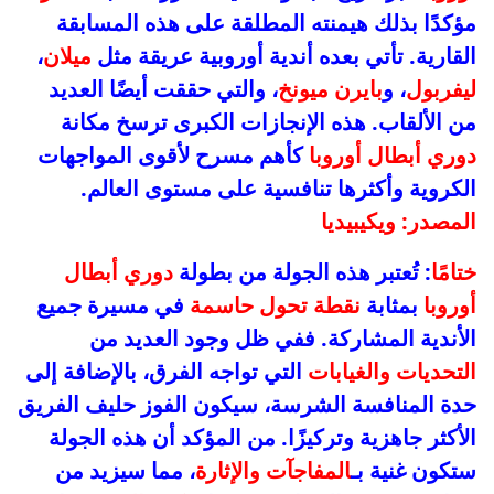
مؤكدًا بذلك هيمنته المطلقة على هذه المسابقة
القارية. تأتي بعده أندية أوروبية عريقة مثل
ميلان
،
ليفربول
، و
بايرن ميونخ
، والتي حققت أيضًا العديد
من الألقاب. هذه الإنجازات الكبرى ترسخ مكانة
دوري أبطال أوروبا
كأهم مسرح لأقوى المواجهات
الكروية وأكثرها تنافسية على مستوى العالم.
المصدر: ويكيبيديا
ختامًا
: تُعتبر هذه الجولة من بطولة
دوري أبطال
أوروبا
بمثابة
نقطة تحول حاسمة
في مسيرة جميع
الأندية المشاركة. ففي ظل وجود العديد من
التحديات والغيابات
التي تواجه الفرق، بالإضافة إلى
حدة المنافسة الشرسة، سيكون الفوز حليف الفريق
الأكثر جاهزية وتركيزًا. من المؤكد أن هذه الجولة
ستكون غنية بـ
المفاجآت والإثارة
، مما سيزيد من