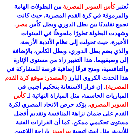
تُعتبر
كأس السوبر المصرية
من البطولات الهامة
والمرموقة في كرة القدم المصرية، حيث كانت
تجمع تقليديًا بين بطل الدوري وبطل كأس
مصر
.
وشهدت البطولة تطورًا ملحوظًا في السنوات
الأخيرة، حيث تحولت إلى نظام الأندية الأربعة،
والذي يضم بطل الدوري، وبطل الكأس، بالإضافة
إلى وصيفيهما. هذا التغيير زاد من مستوى الإثارة
والتنافسية، ومنح فرقًا إضافية فرصة للمشاركة في
هذا الحدث الكروي البارز
(المصدر: موقع كرة القدم
المصرية)
. إن قرار الاستعانة بتحكيم أجنبي في
المباريات الحاسمة، مثل المباراة النهائية لـ
كأس
السوبر المصري
، يؤكد حرص الاتحاد المصري لكرة
القدم على ضمان نزاهة المنافسة وتقديم أفضل
مستوى تحكيمي ممكن. كما أن القرارات الفنية
للأندية، مثل استراتيجية
بيراميدز
بإراحة اللاعبين