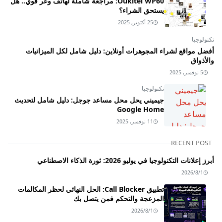
Oukitel WP60: مراجعة شاملة لهاتف وعر قوي.. هل
يستحق الشراء؟
25 أكتوبر, 2025
تكنولوجيا
أفضل مواقع لشراء المجوهرات أونلاين: دليل شامل لكل الميزانيات
والأذواق
5 نوفمبر, 2025
تكنولوجيا
جيميني يحل محل مساعد جوجل: دليل شامل لتحديث
Google Home
11 نوفمبر, 2025
RECENT POST
أبرز إعلانات التكنولوجيا في يوليو 2026: ثورة الذكاء الاصطناعي
2026/8/1
تطبيق Call Blocker: الحل النهائي لحظر المكالمات
المزعجة والتحكم فمن يتصل بك
2026/8/1