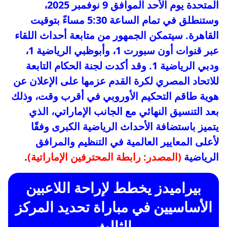
المتحدة يوم الأحد الموافق 9 نوفمبر 2025،
وستنطلق في تمام الساعة 5:30 مساءً بتوقيت
القاهرة. سيتمكن الجمهور من متابعة أحداث اللقاء
عبر قنوات أون سبورت 1، وأبوظبي الرياضية 1،
ودبي الرياضية 1. وقد أكدت لجنة الحكام التابعة
للاتحاد المصري لكرة القدم عزمها على الإعلان عن
هوية طاقم التحكيم الأوروبي في أقرب وقت، وذلك
بعد التنسيق النهائي مع الجانب الإماراتي، الذي
يتميز باستضافة الأحداث الرياضية الكبرى وفقًا
لأعلى المعايير العالمية في التنظيم والمرافق
الرياضية
(المصدر: رابطة المحترفين الإماراتية)
.
بيراميدز يخطط لإراحة اللاعبين
الأساسيين في مباراة تحديد المركز
الثالث