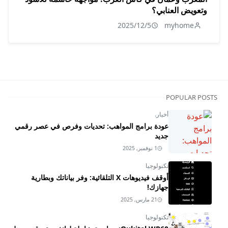
وتعويض العنابي؟
2025/12/5
myhome
POPULAR POSTS
أخبار.
عودة برامج المواهب: تحديات وفرص في عصر رقمي
جديد
1 نوفمبر, 2025
تكنولوجيا
أوقف فيديوهات X التلقائية: وفر بياناتك وبطارية
جهازك!
21 مارس, 2025
تكنولوجيا