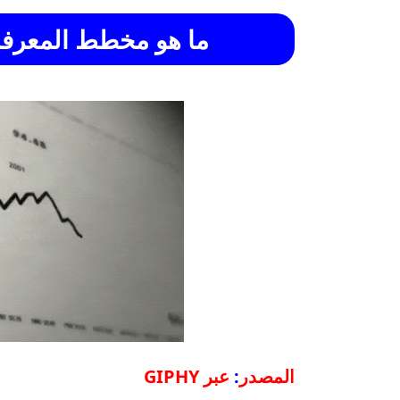
ما هو مخطط المعرفة (owledge Graph
المصدر
:
عبر GIPHY