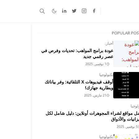
POPULAR POS
أخبار.
عودة برامج المواهب: تحديات وفرص في
عصر رقمي جديد
1 نوفمبر, 2025
تكنولوجيا
أوقف فيديوهات X التلقائية: وفر بياناتك
وبطارية جهازك!
21 مارس, 2025
لوجيا
ل مواقع لشراء المجوهرات أونلاين: دليل شامل لكل
زانيات والأذواق
5 نوفمبر, 2025
تكنولوجيا