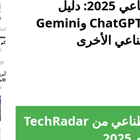
أسبوع الذكاء الاصطناعي 2025: دليل
TechRadar لإتقان ChatGPT وGemini
أخبا
ناعي الأخرى
كم 
ST
الا
أسبوع الذكاء الاصطناعي من TechRadar
202