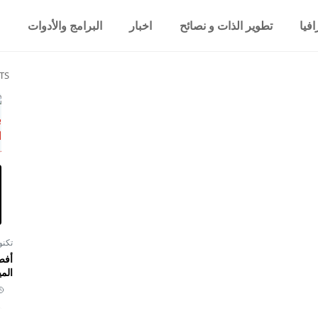
فيا
تطوير الذات و نصائح
اخبار
البرامج والأدوات
TS
تكنو
أفض
المي