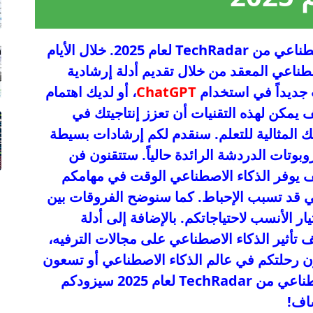
مرحباً بكم في فعاليات أسبوع الذكاء الاصطناعي من TechRadar لعام 2025. خلال الأيام
طناعي المعقد من خلال تقديم أدلة إرشادية
جديداً في استخدام
ChatGPT
، أو لديك اهتمام
هم كيف يمكن لهذه التقنيات أن تعزز إنتاجيتك في
ك المثالية للتعلم. سنقدم لكم إرشادات بسيطة
تات الدردشة الرائدة حالياً. ستتقنون فن
ف يوفر الذكاء الاصطناعي الوقت في مهامكم
لتي قد تسبب الإحباط. كما سنوضح الفروقات بين
ر الأنسب لاحتياجاتكم. بالإضافة إلى أدلة
تأثير الذكاء الاصطناعي على مجالات الترفيه،
دأون رحلتكم في عالم الذكاء الاصطناعي أو تسعون
لتعميق معرفتكم، فإن أسبوع الذكاء الاصطناعي من TechRadar لعام 2025 سيزودكم
شاف!