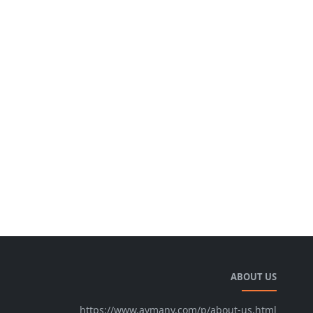
ABOUT US
https://www.aymany.com/p/about-us.html