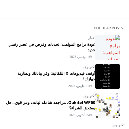
POPULAR POSTS
أخبار.
عودة برامج المواهب: تحديات وفرص في عصر رقمي
جديد
1 نوفمبر, 2025
تكنولوجيا
أوقف فيديوهات X التلقائية: وفر بياناتك وبطارية
جهازك!
21 مارس, 2025
تكنولوجيا
Oukitel WP60: مراجعة شاملة لهاتف وعر قوي.. هل
يستحق الشراء؟
25 أكتوبر, 2025
تكنولوجيا