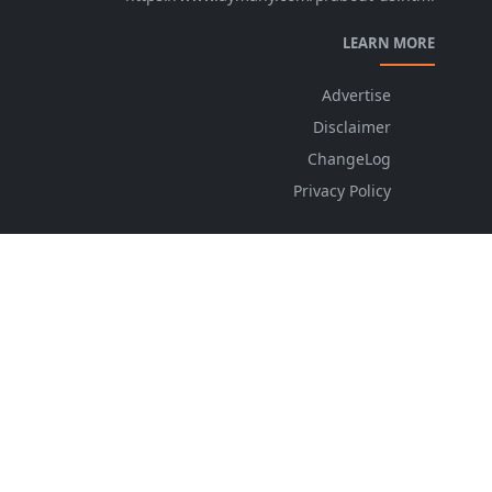
LEARN MORE
Advertise
Disclaimer
ChangeLog
Privacy Policy
FOLLOW US
NEWSLETTER
Stay up to date with the latest news and relevant