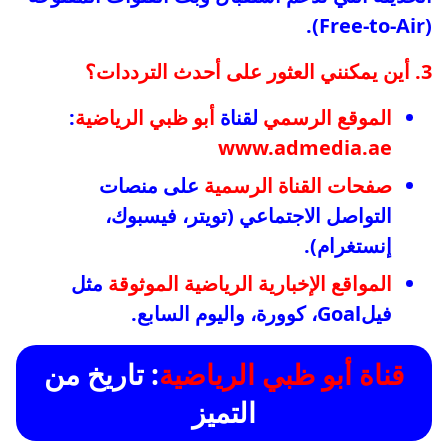
(Free-to-Air).
3. أين يمكنني العثور على أحدث الترددات؟
الموقع الرسمي
لقناة
أبو ظبي الرياضية
:
www.admedia.ae
صفحات القناة الرسمية
على منصات
التواصل الاجتماعي (تويتر، فيسبوك،
إنستغرام).
المواقع الإخبارية الرياضية الموثوقة
مثل
فيلGoal، كوورة، واليوم السابع.
قناة أبو ظبي الرياضية
: تاريخ من
التميز