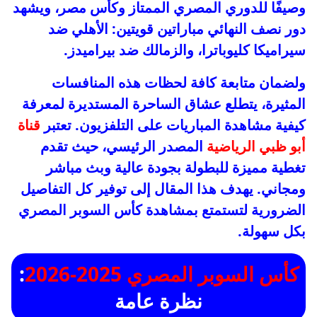
وصيفًا للدوري المصري الممتاز وكأس مصر، ويشهد
دور نصف النهائي مباراتين قويتين: الأهلي ضد
سيراميكا كليوباترا، والزمالك ضد بيراميدز.
ولضمان متابعة كافة لحظات هذه المنافسات
المثيرة، يتطلع عشاق الساحرة المستديرة لمعرفة
كيفية مشاهدة المباريات على التلفزيون. تعتبر
قناة
أبو ظبي الرياضية
المصدر الرئيسي، حيث تقدم
تغطية مميزة للبطولة بجودة عالية وبث مباشر
ومجاني. يهدف هذا المقال إلى توفير كل التفاصيل
الضرورية لتستمتع بمشاهدة كأس السوبر المصري
بكل سهولة.
كأس السوبر المصري 2025-2026
:
نظرة عامة