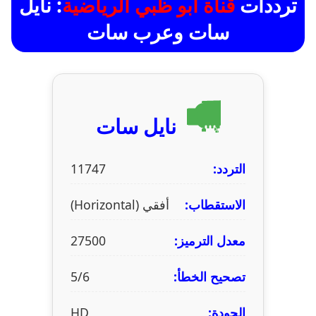
ترددات
قناة أبو ظبي الرياضية
: نايل
سات وعرب سات
نايل سات
التردد:
11747
الاستقطاب:
أفقي (Horizontal)
معدل الترميز:
27500
تصحيح الخطأ:
5/6
الجودة:
HD