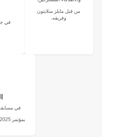
من قبل مايلز سلايتون
وفريقه.
في جول
ا
في مسابقة rtup Battlefield
بمؤتمر TechCrunch Disrupt 2025.