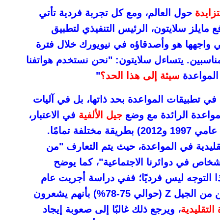
زايدة
حول العالم، ومع كل تجربة فردية تأتي
 مايلز سلايتون، الرئيس التنفيذي لتطبيق
 واجهها هو وأصدقاؤه في نيويورك خلال فترة
اسبين. يتساءل سلايتون: "نحن نستخدم هواتفنا
المواعدة
سيئة إلى هذا الحد؟
"
ي تطبيقات المواعدة بحد ذاتها، بل في آليات
مواعدة الرائدة مع وضع
جيل الألفية
في الاعتبار،
، (المواليد بين عامي 1997 و2012) بطريقة مختلفة تمامًا.
قليدية في المواعدة، حيث يتم التعارف "من
شخاص في دوائرنا الاجتماعية"، كما يوضح
ذا التوجه ليس فرديًا؛ ففي دراسة أجريت عام
2024، أفاد أكثر من ثلاثة أرباع المشاركين من الجيل Z (حوالي 75-78%) بأنهم يشعرون
التقليدية
، ويرجع ذلك غالبًا إلى صعوبة إيجاد