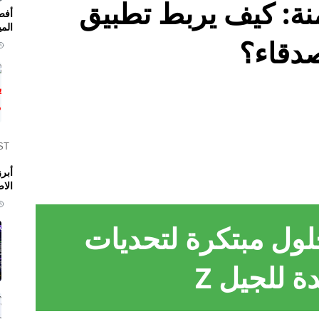
الآمنة: كيف يربط تطبيق
أفض
المي
ST
الا
ق Cerca: حلول مبتكرة لتحديات
ة للجيل Z