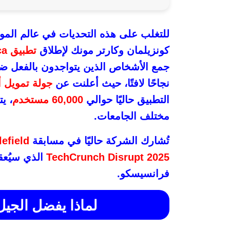
للتغلب على هذه التحديات في عالم الموا
كونزيلمان وكارتر مونك لإطلاق
تطبيق Cerca
جمع الأشخاص الذين يتواجدون بالفعل ضم
نجاحًا لافتًا، حيث أعلنت عن
جولة تمويل أ
التطبيق حاليًا حوالي
60,000 مستخدم
، ي
مختلف الجامعات.
تُشارك الشركة حاليًا في مسابقة
lefield
TechCrunch Disrupt 2025
الذي سيُعق
فرانسيسكو.
لماذا يفضل الجيل Z المواعدة التقليد