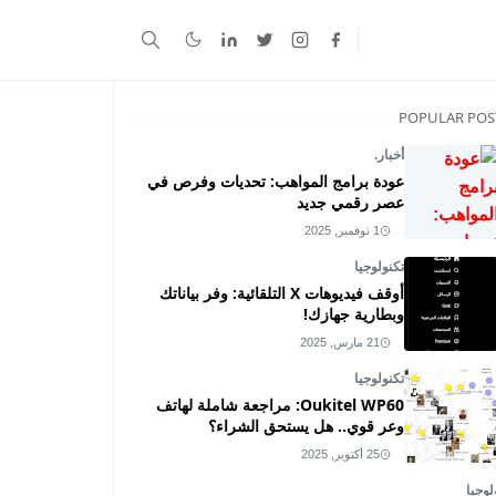
POPULAR POS
أخبار.
عودة برامج المواهب: تحديات وفرص في
عصر رقمي جديد
1 نوفمبر, 2025
تكنولوجيا
أوقف فيديوهات X التلقائية: وفر بياناتك
وبطارية جهازك!
21 مارس, 2025
تكنولوجيا
Oukitel WP60: مراجعة شاملة لهاتف
وعر قوي.. هل يستحق الشراء؟
25 أكتوبر, 2025
لوجيا