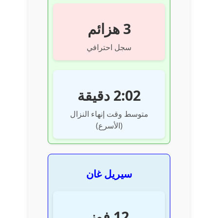
3 هزائم
سجل احترافي
2:02 دقيقة
متوسط وقت إنهاء النزال
(الأسرع)
سيريل غان
12 فوز