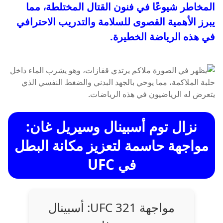
المخاطر شيوعًا في فنون القتال المختلطة، مما
يبرز الأهمية القصوى للسلامة والتدريب الاحترافي
في هذه الرياضة الخطيرة.
نزال توم أسبينال وسيريل غان:
مواجهة حاسمة لتعزيز مكانة البطل
في UFC
مواجهة UFC 321: أسبينال