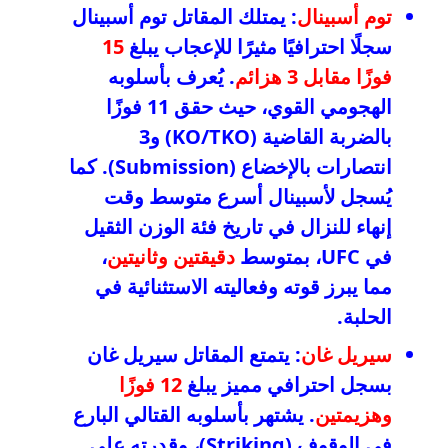
توم أسبينال
: يمتلك المقاتل توم أسبينال
سجلًا احترافيًا مثيرًا للإعجاب يبلغ
15
فوزًا مقابل 3 هزائم
. يُعرف بأسلوبه
الهجومي القوي، حيث حقق 11 فوزًا
بالضربة القاضية (KO/TKO) و3
انتصارات بالإخضاع (Submission). كما
يُسجل لأسبينال أسرع متوسط وقت
إنهاء للنزال في تاريخ فئة الوزن الثقيل
في UFC، بمتوسط
دقيقتين وثانيتين
،
مما يبرز قوته وفعاليته الاستثنائية في
الحلبة.
سيريل غان
: يتمتع المقاتل سيريل غان
بسجل احترافي مميز يبلغ
12 فوزًا
وهزيمتين
. يشتهر بأسلوبه القتالي البارع
في الوقوف (Striking)، وقدرته على