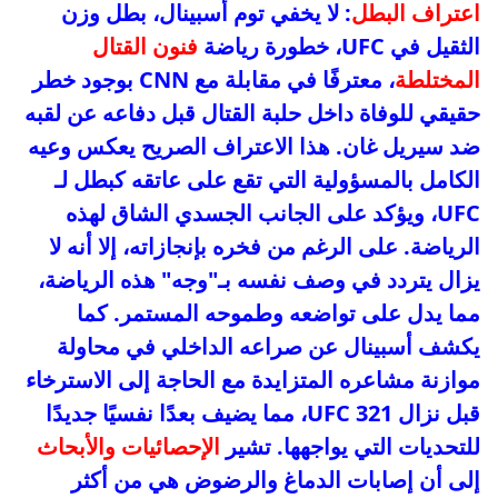
اعتراف البطل
: لا يخفي توم أسبينال، بطل وزن
الثقيل في UFC، خطورة رياضة
فنون القتال
المختلطة
، معترفًا في مقابلة مع CNN بوجود خطر
حقيقي للوفاة داخل حلبة القتال قبل دفاعه عن لقبه
ضد سيريل غان. هذا الاعتراف الصريح يعكس وعيه
الكامل بالمسؤولية التي تقع على عاتقه كبطل لـ
UFC، ويؤكد على الجانب الجسدي الشاق لهذه
الرياضة. على الرغم من فخره بإنجازاته، إلا أنه لا
يزال يتردد في وصف نفسه بـ"وجه" هذه الرياضة،
مما يدل على تواضعه وطموحه المستمر. كما
يكشف أسبينال عن صراعه الداخلي في محاولة
موازنة مشاعره المتزايدة مع الحاجة إلى الاسترخاء
قبل نزال UFC 321، مما يضيف بعدًا نفسيًا جديدًا
للتحديات التي يواجهها. تشير
الإحصائيات والأبحاث
إلى أن إصابات الدماغ والرضوض هي من أكثر