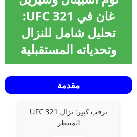
غان في UFC 321:
تحليل شامل للنزال
وتحدياته المستقبلية
مقدمة
ترقب كبير: نزال UFC 321
المنتظر