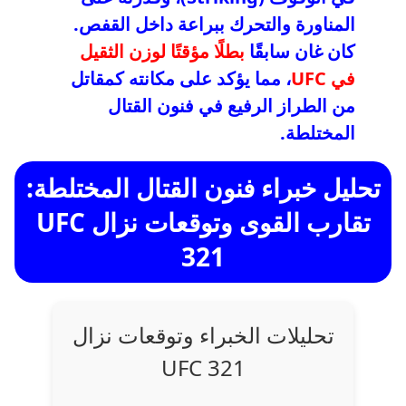
المناورة والتحرك ببراعة داخل القفص.
كان غان سابقًا
بطلًا مؤقتًا لوزن الثقيل
في UFC
، مما يؤكد على مكانته كمقاتل
من الطراز الرفيع في فنون القتال
المختلطة.
تحليل خبراء فنون القتال المختلطة:
تقارب القوى وتوقعات نزال UFC
321
تحليلات الخبراء وتوقعات نزال
UFC 321