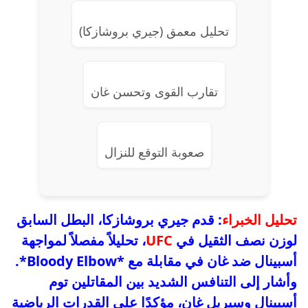
تحليل معمق (جيري بروشازكا)
تقارب القوى وتحسن غان
صعوبة التوقع للنزال
تحليل الخبراء
: قدم جيري بروشازكا، البطل السابق
لوزن نصف الثقيل في
UFC
، تحليلاً مفصلاً لمواجهة
أسبينال ضد غان في مقابلة مع *Bloody Elbow*.
وأشار إلى التنافس الشديد بين المقاتلين توم
أسبينال وسيريل غان، مؤكدًا على القدرات الرياضية