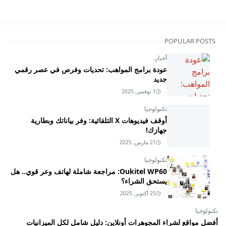
POPULAR POSTS
أخبار.
عودة برامج المواهب: تحديات وفرص في عصر رقمي
جديد
1 نوفمبر, 2025
تكنولوجيا
أوقف فيديوهات X التلقائية: وفر بياناتك وبطارية
جهازك!
21 مارس, 2025
تكنولوجيا
Oukitel WP60: مراجعة شاملة لهاتف وعر قوي.. هل
يستحق الشراء؟
25 أكتوبر, 2025
تكنولوجيا
أفضل مواقع لشراء المجوهرات أونلاين: دليل شامل لكل الميزانيات