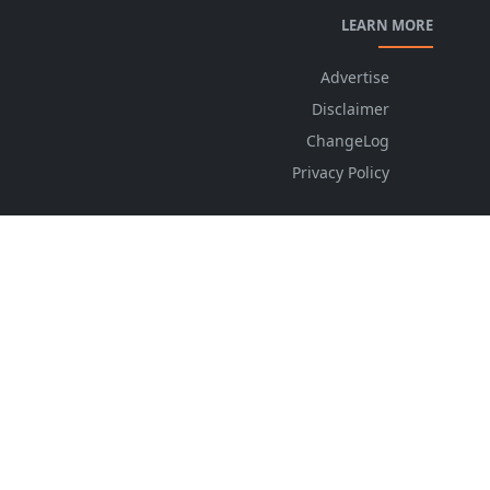
LEARN MORE
Advertise
Disclaimer
ChangeLog
Privacy Policy
FOLLOW US
NEWSLETTER
Stay up to date with the latest news and relevant