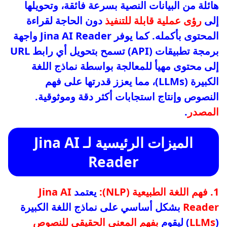
هائلة من البيانات النصية بسرعة فائقة، وتحويلها
إلى
رؤى عملية قابلة للتنفيذ
دون الحاجة لقراءة
المحتوى بأكمله. كما يوفر Jina AI Reader واجهة
برمجة تطبيقات (API) تسمح بتحويل أي رابط URL
إلى محتوى مهيأ للمعالجة بواسطة نماذج اللغة
الكبيرة (LLMs)، مما يعزز قدرتها على فهم
النصوص وإنتاج استجابات أكثر دقة وموثوقية.
المصدر
.
الميزات الرئيسية لـ Jina AI
Reader
1. فهم اللغة الطبيعية (NLP):
يعتمد
Jina AI
Reader
بشكل أساسي على نماذج اللغة الكبيرة
(
LLMs
) ليقوم
بفهم المعنى الحقيقي للنصوص