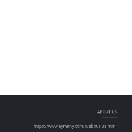
ABOUT US
https://www.aymany.com/p/about-us.html