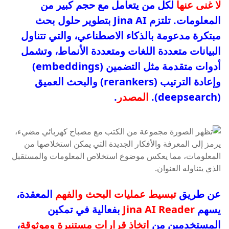
لا غنى عنها
لكل من يتعامل مع حجم كبير من
المعلومات. تلتزم Jina AI بتطوير حلول بحث
مبتكرة مدعومة بالذكاء الاصطناعي، والتي تتناول
البيانات متعددة اللغات ومتعددة الأنماط، وتشمل
أدوات متقدمة مثل التضمين (embeddings)
وإعادة الترتيب (rerankers) والبحث العميق
(deepsearch).
المصدر
.
عن طريق
تبسيط عمليات البحث والفهم
المعقدة،
يسهم
Jina AI Reader
بفعالية في تمكين
المستخدمين من
اتخاذ قرارات مستنيرة وموثوقة
،