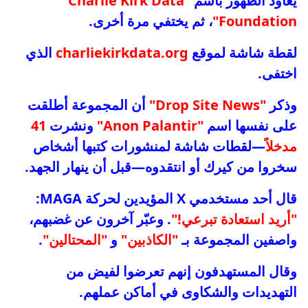
يعاود الظهور باسم
"Charlie Kirk Data
Foundation"
، ثم يختفي مرة أخرى.
لقطة شاشة لموقع
charliekirkdata.org
الذي
اختفى.
وذكر
"Drop Site News"
أن المجموعة أطلقت
على نفسها اسم
"Anon Palantir"
ونشرت
41
مدخلاً
—لقطات شاشة لمنشورات كتبها أشخاص
سخروا من كيرك أو انتقدوه—قبل أن ينهار الجهد.
قال أحد مستخدمي X المؤيدين لحركة MAGA:
"أريد استعادة تبرعي!"
. وعبّر آخرون عن غضبهم،
واصفين المجموعة بـ
"الكاذبين"
و
"المحتالين"
.
وقال المستهدفون إنهم تعرضوا لفيض من
التهديدات والشكاوى في أماكن عملهم.