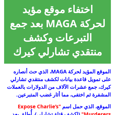
اختفاء موقع مؤيد
لحركة MAGA بعد جمع
التبرعات وكشف
منتقدي تشارلي كيرك
الموقع المؤيد لحركة MAGA، الذي حث أنصاره
على تمويل قاعدة بيانات لكشف منتقدي تشارلي
كيرك، جمع عشرات الآلاف من الدولارات بالعملات
المشفرة ثم اختفى، مما أثار غضب المتبرعين.
الموقع، الذي حمل اسم
"Expose Charlie’s
Murderers"
(اكشف قتلة تشارلي)، أُطلق بعد