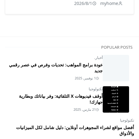
2026/8/1
myhome
POPULAR POSTS
أخبار.
عودة برامج المواهب: تحديات وفرص في عصر رقمي
جديد
1 نوفمبر, 2025
تكنولوجيا
أوقف فيديوهات X التلقائية: وفر بياناتك وبطارية
جهازك!
21 مارس, 2025
تكنولوجيا
أفضل مواقع لشراء المجوهرات أونلاين: دليل شامل لكل الميزانيات
والأذواق