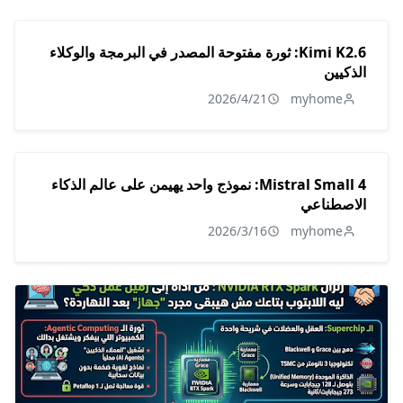
Kimi K2.6: ثورة مفتوحة المصدر في البرمجة والوكلاء
الذكيين
2026/4/21
myhome
Mistral Small 4: نموذج واحد يهيمن على عالم الذكاء
الاصطناعي
2026/3/16
myhome