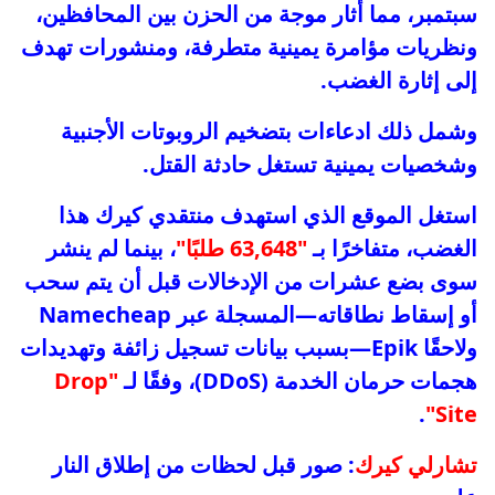
سبتمبر، مما أثار موجة من الحزن بين المحافظين،
ونظريات مؤامرة يمينية متطرفة، ومنشورات تهدف
إلى إثارة الغضب.
وشمل ذلك ادعاءات بتضخيم الروبوتات الأجنبية
وشخصيات يمينية تستغل حادثة القتل.
استغل الموقع الذي استهدف منتقدي كيرك هذا
الغضب، متفاخرًا بـ
"63,648 طلبًا"
، بينما لم ينشر
سوى بضع عشرات من الإدخالات قبل أن يتم سحب
أو إسقاط نطاقاته—المسجلة عبر Namecheap
ولاحقًا Epik—بسبب بيانات تسجيل زائفة وتهديدات
هجمات حرمان الخدمة (DDoS)، وفقًا لـ
"Drop
.
Site"
تشارلي كيرك
: صور قبل لحظات من إطلاق النار