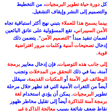
كل
دورة حياة تطوير البرمجيات
، من التخطيط
والتصميم إلى النشر وإيقاف التشغيل.
بينما يسمح هذا للعملاء
بتبني نهج أكثر استباقية تجاه
الأمن السيبراني
، تقع المسؤولية على عاتق البائعين
لضمان تنفيذ مبدأ "
التصميم الآمن
". يتضمن ذلك
إدخال
تصحيحات أمنية
و
كلمات مرور افتراضية
قوية
.
إلى جانب هذه التوصيات
، فإن إدخال معايير
برمجة
آمنة، بما في ذلك
التحقق من المدخلات
وتجنب
الوظائف غير الآمنة
أو
المكتبات القديمة
، سيقلل
أيضاً من الثغرات الأمنية التي قد تظهر خلال مرحلة
تطوير
البرمجيات
. يمكن أن يؤدي استخدام
لغة
برمجة آمنة للذاكرة
أيضاً إلى تقليل مخاطر ظهور
نقاط ضعف شائعة بسبب
معالجة الذاكرة غير