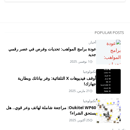
POPULAR POSTS
أخبار.
عودة برامج المواهب: تحديات وفرص في عصر رقمي
جديد
1 نوفمبر, 2025
تكنولوجيا
أوقف فيديوهات X التلقائية: وفر بياناتك وبطارية
جهازك!
21 مارس, 2025
تكنولوجيا
Oukitel WP60: مراجعة شاملة لهاتف وعر قوي.. هل
يستحق الشراء؟
25 أكتوبر, 2025