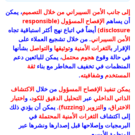
إلى جانب الأمن السيبراني من خلال التصميم
، يمكن
أن يساهم
الإفصاح المسؤول (responsible
disclosure)
أيضاً في اتباع نهج أكثر استباقية تجاه
الأمن السيبراني
. من خلال تشجيع العملاء على
الإقرار ب
الثغرات الأمنية
و
توثيقها
و
التواصل
بشأنها
في حالة وقوع
هجوم محتمل
، يمكن للبائعين دعم
المنظمات في تخفيف المخاطر مع بناء
ثقة
المستخدم
و
شفافيته
.
يمكن تنفيذ الإفصاح المسؤول
من خلال
الاكتشاف
الذاتي الداخلي
عبر
التحليل الدقيق للكود
، و
اختبار
الاختراق
، و
التزوير (fuzzing)
. يمكن أن يؤدي ذلك
إلى اكتشاف
الثغرات الأمنية المحتملة
في
البرمجيات وإصلاحها قبل إصدارها ونشرها عبر
المنظمة الأوسع.