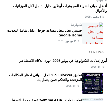
تكنولوجيا
أفضل مواقع لشراء المجوهرات أونلاين: دليل شامل لكل الميزانيات
والأذواق
5 نوفمبر, 2025
تكنولوجيا
جيميني يحل محل مساعد جوجل: دليل شامل لتحديث
Google Home
11 نوفمبر, 2025
RECENT POST
أبرز إعلانات التكنولوجيا في يوليو 2026: ثورة الذكاء الاصطناعي
2026/8/1
تطبيق Call Blocker: الحل النهائي لحظر المكالمات
المزعجة والتحكم فمن يتصل بك
2026/8/1
تطوير نماذج Gemma 4 QAT: ثورة جوجل لتشغيل
الذكاء الاصطناعي محلياً على الهواتف والحواسيب
2026/6/6