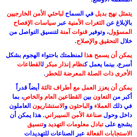
يتمثل نهج بديل
في السماح
لباحثي الأمن الخارجيين
بالإبلاغ عن
الثغرات الأمنية
عبر
سياسات الإفصاح
المسؤول
، وتوفير
قنوات آمنة
لتنسيق التواصل من
خلال
التحقيق والإصلاح
.
يمكن أن يسمح هذا
لمنظمتك باحتواء الهجوم بشكل
أسرع، بينما يعمل ك
نظام إنذار مبكر
ل
القطاعات
الأخرى ذات الصلة المعرضة للخطر
.
يمكن أن يعزز العمل مع أطراف ثالثة
أيضاً قدراً
أكبر من
التعاون
بين
القطاعين العام والخاص
، بما
في ذلك
العملاء
و
الباحثون
و
الاستشاريون
العاملون
داخل وحول
صناعة الأمن السيبراني
. هذا يمكن أن
يشجع على
تبادل معلومات التهديد
و
تنسيق
الاستجابات الفعالة
عبر الصناعات للتهديدات