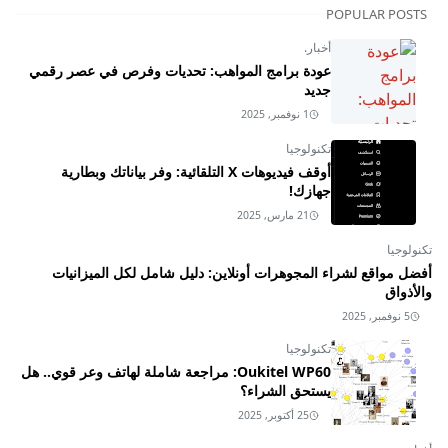
POPULAR POSTS
أخبار.
عودة برامج المواهب: تحديات وفرص في عصر رقمي
جديد
1 نوفمبر, 2025
تكنولوجيا
أوقف فيديوهات X التلقائية: وفر بياناتك وبطارية
جهازك!
21 مارس, 2025
تكنولوجيا
أفضل مواقع لشراء المجوهرات أونلاين: دليل شامل لكل الميزانيات
والأذواق
5 نوفمبر, 2025
تكنولوجيا
Oukitel WP60: مراجعة شاملة لهاتف وعر قوي.. هل
يستحق الشراء؟
25 أكتوبر, 2025