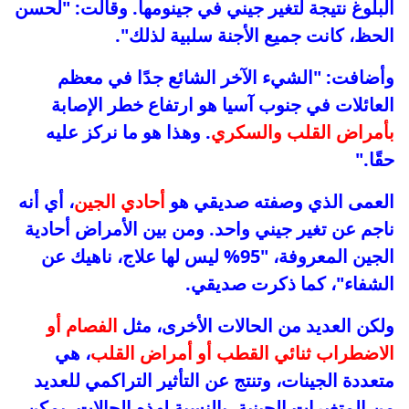
البلوغ نتيجة لتغير جيني في جينومها. وقالت: "لحسن
الحظ، كانت جميع الأجنة سلبية لذلك".
وأضافت: "الشيء الآخر الشائع جدًا في معظم
العائلات في جنوب آسيا هو ارتفاع خطر الإصابة
بأمراض القلب والسكري
. وهذا هو ما نركز عليه
حقًا."
العمى الذي وصفته صديقي هو
أحادي الجين
، أي أنه
ناجم عن تغير جيني واحد. ومن بين الأمراض أحادية
الجين المعروفة، "95% ليس لها علاج، ناهيك عن
الشفاء"، كما ذكرت صديقي.
ولكن العديد من الحالات الأخرى، مثل
الفصام أو
الاضطراب ثنائي القطب أو أمراض القلب
، هي
متعددة الجينات، وتنتج عن التأثير التراكمي للعديد
من المتغيرات الجينية. بالنسبة لهذه الحالات، يمكن