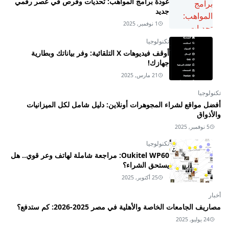
عودة برامج المواهب: تحديات وفرص في عصر رقمي
جديد
1 نوفمبر, 2025
تكنولوجيا
أوقف فيديوهات X التلقائية: وفر بياناتك وبطارية
جهازك!
21 مارس, 2025
تكنولوجيا
أفضل مواقع لشراء المجوهرات أونلاين: دليل شامل لكل الميزانيات
والأذواق
5 نوفمبر, 2025
تكنولوجيا
Oukitel WP60: مراجعة شاملة لهاتف وعر قوي.. هل
يستحق الشراء؟
25 أكتوبر, 2025
أخبار
مصاريف الجامعات الخاصة والأهلية في مصر 2025-2026: كم ستدفع؟
24 يوليو, 2025