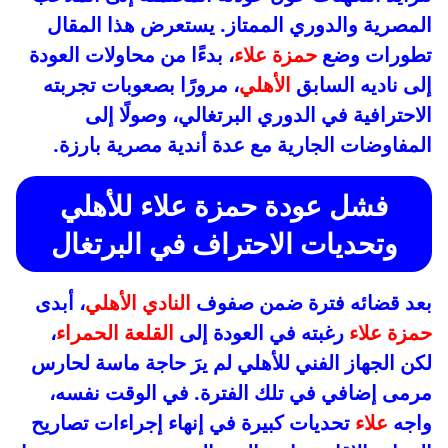
المصرية والدوري الممتاز. يستعرض هذا المقال
تطورات وضع
حمزة علاء
، بدءًا من محاولات العودة
إلى ناديه السابق
الأهلي
، مرورًا بصعوبات تجربته
الاحترافية في الدوري البرتغالي، وصولًا إلى
المفاوضات الجارية مع عدة أندية مصرية بارزة.
فشل عودة حمزة علاء للأهلي
وتحديات الاحتراف في البرتغال
بعد قضائه فترة ضمن صفوف
النادي الأهلي
، أبدى
حمزة علاء
رغبته في العودة إلى
القلعة الحمراء
،
لكن الجهاز الفني للأهلي لم يرَ حاجة ماسة لحارس
مرمى إضافي في تلك الفترة. في الوقت نفسه،
واجه
علاء
تحديات كبيرة في إنهاء إجراءات تصاريح