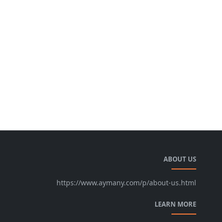
ABOUT US
https://www.aymany.com/p/about-us.html
LEARN MORE