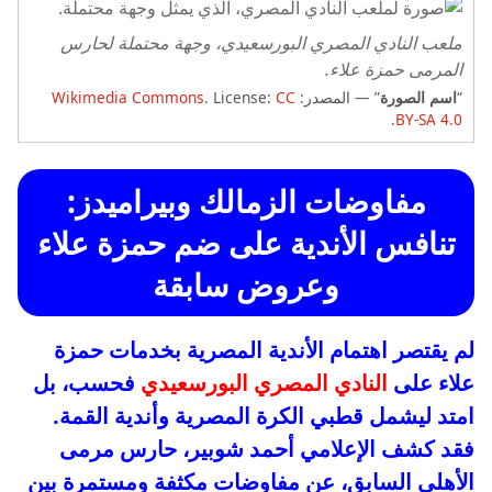
ملعب النادي المصري البورسعيدي، وجهة محتملة لحارس
المرمى حمزة علاء.
“
اسم الصورة
” — المصدر:
CC
. License:
Wikimedia Commons
.
BY-SA 4.0
مفاوضات الزمالك وبيراميدز:
تنافس الأندية على ضم حمزة علاء
وعروض سابقة
لم يقتصر اهتمام الأندية المصرية بخدمات حمزة
علاء على
النادي المصري البورسعيدي
فحسب، بل
امتد ليشمل قطبي الكرة المصرية وأندية القمة.
فقد كشف الإعلامي أحمد شوبير، حارس مرمى
الأهلي السابق، عن مفاوضات مكثفة ومستمرة بين