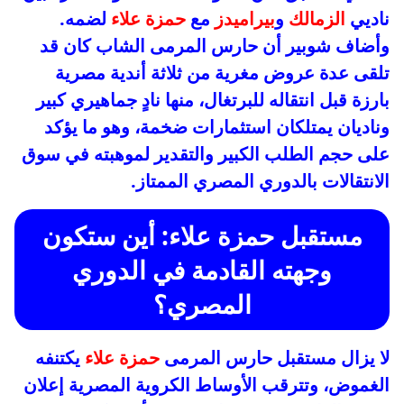
ناديي
الزمالك
و
بيراميدز
مع
حمزة علاء
لضمه.
وأضاف شوبير أن حارس المرمى الشاب كان قد
تلقى عدة عروض مغرية من ثلاثة أندية مصرية
بارزة قبل انتقاله للبرتغال، منها نادٍ جماهيري كبير
وناديان يمتلكان استثمارات ضخمة، وهو ما يؤكد
على حجم الطلب الكبير والتقدير لموهبته في سوق
الانتقالات بالدوري المصري الممتاز.
مستقبل حمزة علاء: أين ستكون
وجهته القادمة في الدوري
المصري؟
لا يزال مستقبل حارس المرمى
حمزة علاء
يكتنفه
الغموض، وتترقب الأوساط الكروية المصرية إعلان