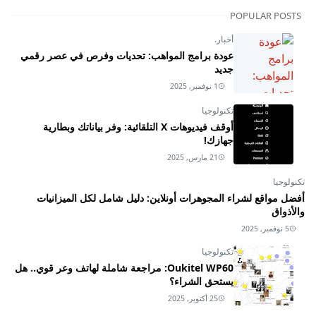
POPULAR POSTS
أخبار.
عودة برامج المواهب: تحديات وفرص في عصر رقمي
جديد
1 نوفمبر, 2025
تكنولوجيا
أوقف فيديوهات X التلقائية: وفر بياناتك وبطارية
جهازك!
21 مارس, 2025
تكنولوجيا
أفضل مواقع لشراء المجوهرات أونلاين: دليل شامل لكل الميزانيات
والأذواق
5 نوفمبر, 2025
تكنولوجيا
Oukitel WP60: مراجعة شاملة لهاتف وعر قوي.. هل
يستحق الشراء؟
25 أكتوبر, 2025