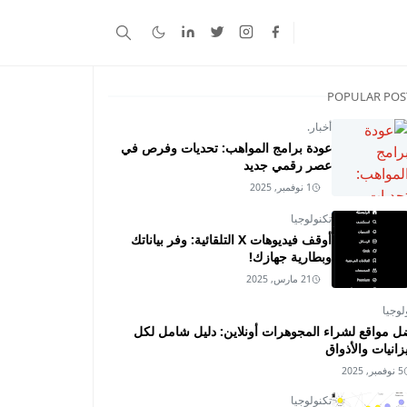
POPULAR POS
أخبار.
عودة برامج المواهب: تحديات وفرص في
عصر رقمي جديد
1 نوفمبر, 2025
تكنولوجيا
أوقف فيديوهات X التلقائية: وفر بياناتك
وبطارية جهازك!
21 مارس, 2025
لوجيا
ل مواقع لشراء المجوهرات أونلاين: دليل شامل لكل
زانيات والأذواق
5 نوفمبر, 2025
تكنولوجيا