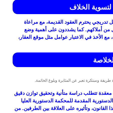
لتسوية الخلاف
ل تدريجي يحترم العقود القديمة، مع مراعاة
 من أملاكهم. كما يشددون على أهمية وضع
 مع الأخذ في الاعتبار عوامل مثل موقع العقار،
لخلاصة
قدة تتطلب دراسة متأنية وتحقيق توازن دقيق
دستورية المقدمة للمحكمة الدستورية العليا
 القانون، وتأثيره على العلاقة بين الطرفين. من