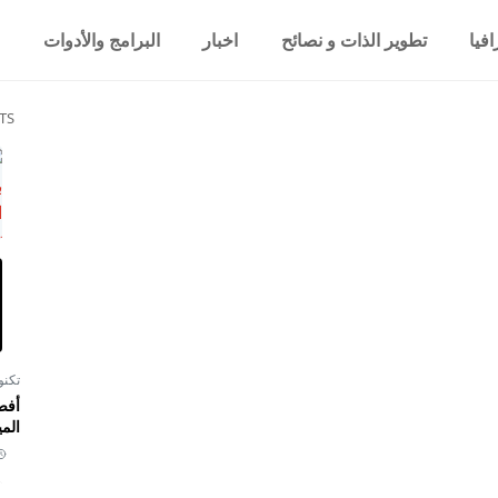
فيا
تطوير الذات و نصائح
اخبار
البرامج والأدوات
TS
تكنو
أفض
المي