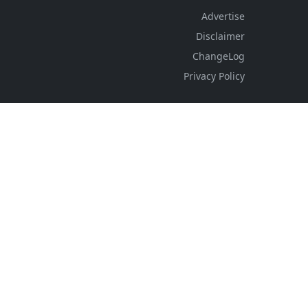
Advertise
Disclaimer
ChangeLog
Privacy Policy
FOLLOW US
NEWSLETTER
Stay up to date with the latest news and relevant
updates from us.