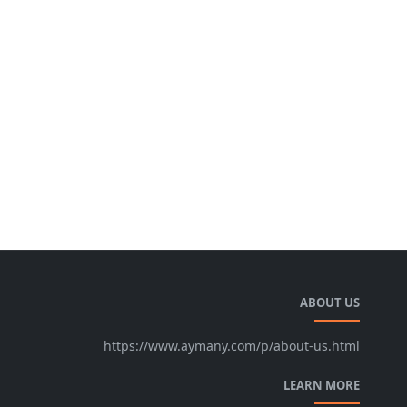
ABOUT US
https://www.aymany.com/p/about-us.html
LEARN MORE