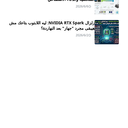
2026/6/6
زلزال NVIDIA RTX Spark: ليه اللابتوب بتاعك مش
هيبقى مجرد "جهاز" بعد النهاردة؟
2026/6/2