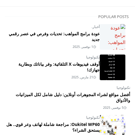
POPULAR POSTS
أخبار.
عودة برامج المواهب: تحديات وفرص في عصر رقمي
جديد
1 نوفمبر, 2025
تكنولوجيا
أوقف فيديوهات X التلقائية: وفر بياناتك وبطارية
جهازك!
21 مارس, 2025
تكنولوجيا
أفضل مواقع لشراء المجوهرات أونلاين: دليل شامل لكل الميزانيات
والأذواق
5 نوفمبر, 2025
تكنولوجيا
Oukitel WP60: مراجعة شاملة لهاتف وعر قوي.. هل
يستحق الشراء؟