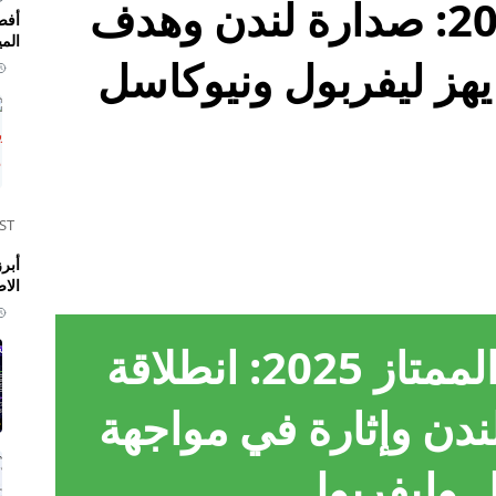
الدوري الإنجليزي 2025: صدارة لندن وهدف
أفض
المي
يهز ليفربول ونيوكاسل
ST
الا
تاز 2025
: انطلاقة
دن وإثارة في مواجهة
 وليفربول