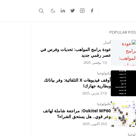
POPULAR POS
أخبار.
عودة برامج المواهب: تحديات وفرص في
عصر رقمي جديد
1 نوفمبر, 2025
تكنولوجيا
أوقف فيديوهات X التلقائية: وفر بياناتك
وبطارية جهازك!
21 مارس, 2025
تكنولوجيا
Oukitel WP60: مراجعة شاملة لهاتف
وعر قوي.. هل يستحق الشراء؟
25 أكتوبر, 2025
لوجيا