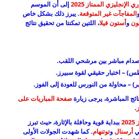
ي الإنجليزي الممتاز 2025
إلى أن الموسم
المفاجآت غير المتوقعة
. يبرز ذلك بشكل خاص
تون
و
أستون فيلا
، اللتين تمكنتا من تحقيق نتائج
ائج المباشرة، يرجى زيارة
صفحة المباريات على
.
2
ببداية قوية وحافلة بالإثارة، حيث تبرز
في
أرسنال
و
توتنهام
. كما شهدت الجولات الأولى