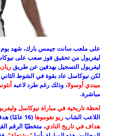
ليفربول من تحقيق فوز صعب على نيوكاس
ليفربول التسجيل بهدفين عن طريق
ريان 
لكن نيوكاسل عاد بقوة في الشوط الثان
ميندي أوسولا
، وذلك رغم طرد لاعبه
أنثون
مباشرة.
لحظة تاريخية في مباراة نيوكاسل وليفرب
اللاعب الشاب
ريو نغوموها
(16 عامًا) هدف الفوز الحاسم لليفربول، ليُسجل اسمه كـ
هداف في تاريخ النادي
، متخطيًا الرقم ا
المحللون هذه المباراة بأنها
"مشتعلة"
، ف