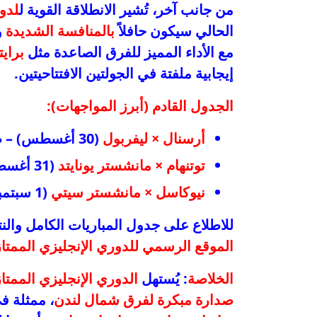
من جانب آخر، تُشير الانطلاقة القوية ل
لدور
الحالي سيكون حافلاً
بالمنافسة الشديدة
و
مع الأداء المميز للفرق الصاعدة مثل
براي
إيجابية ملفتة في الجولتين الافتتاحيتين.
الجدول القادم (أبرز المواجهات):
أرسنال × ليفربول
(30 أغسطس) – صدام مباشر بين مرشحي اللقب.
توتنهام × مانشستر يونايتد
(31 أغسطس) – اختبار حقيقي لقوة سبيرز.
نيوكاسل × مانشستر سيتي
(1 سبتمبر) – محاولة من النورس للعودة إلى الفوز.
للاطلاع على جدول المباريات الكامل والنت
الموقع الرسمي للدوري الإنجليزي الممتاز
الخلاصة
: يُستهل
الدوري الإنجليزي الممتاز 025
صدارة مبكرة لفرق شمال لندن
، ممثلة 