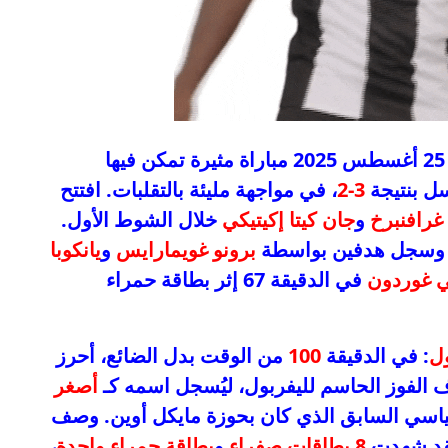
على ملعب سانت جيمس بارك، شهد يوم 25 أغسطس 2025 مباراة مثيرة تمكن فيها
ل بنتيجة
3-2
، في مواجهة مليئة بالتقلبات. افتتح
غرافنبرخ
و
جان كيتا إكيتيكي
خلال الشوط الأول.
ي وسجل هدفين بواسطة
برونو غويمارايس
و
يانكوبا
ي غوردون
في الدقيقة 67 إثر بطاقة حمراء
ول
: في الدقيقة
100
من الوقت بدل الضائع، أحرز
أصغر
لقياسي السابق الذي كان بحوزة مايكل أوين. وصف
قد شهدت
8 بطاقات صفراء
و
بطاقة حمراء واحدة
،