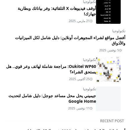
تكنولوجيا
أوقف فيديوهات X التلقائية: وفر بياناتك وبطارية
جهازك!
21 مارس, 2025
تكنولوجيا
أفضل مواقع لشراء المجوهرات أونلاين: دليل شامل لكل الميزانيات
والأذواق
5 نوفمبر, 2025
تكنولوجيا
Oukitel WP60: مراجعة شاملة لهاتف وعر قوي.. هل
يستحق الشراء؟
25 أكتوبر, 2025
تكنولوجيا
جيميني يحل محل مساعد جوجل: دليل شامل لتحديث
Google Home
11 نوفمبر, 2025
RECENT POST