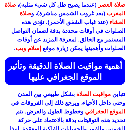
صلاة العصر
(عندما يصبح ظل كل شيء مثليه)،
صلاة
المغرب
(بعد غروب الشمس مباشرة)، و
صلاة
العشاء
(عند غياب الشفق الأحمر). تؤدى هذه
الصلوات في أوقات محددة بدقة لضمان التواصل
المستمر مع الخالق. لمعرفة المزيد عن أوقات
الصلوات وأهميتها يمكن زيارة موقع
إسلام ويب
.
أهمية
مواقيت الصلاة
الدقيقة وتأثير
الموقع الجغرافي عليها
تتباين
مواقيت الصلاة
بشكل طبيعي بين المدن
وحتى داخل الأحياء، ويرجع ذلك إلى الفروقات في
الموقع الجغرافي
وخطوط الطول والعرض. يتم
تحديد هذه التوقيتات بدقة بالاعتماد على حركة
الشمس والقمر والحسابات الفلكية المعقدة. لهذا