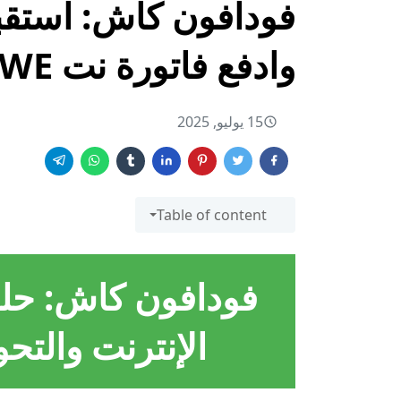
فودافون كاش: استقب
وادفع فاتورة نت WE بسهولة وأمان!
15 يوليو, 2025
Table of content
فودافون كاش: حلول
الإنترنت والتحو