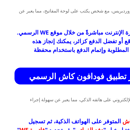
يمكن للمستخدمين إتمام عملية دفع فاتورة الإنترنت مباشرةً من خلال موقع WE الرسمي.
ع أو تفضل الدفع كزائر، يمكنك إنجاز هذه
 المطلوبة وإتمام الدفع باستخدام محفظة
عبر تطبيق فودافون كاش الرسمي
اش
المتوفر على الهواتف الذكية، ثم تسجيل
يار خيار "
دفع الفواتير
"، ثم تحديد "
فاتورة WE
"