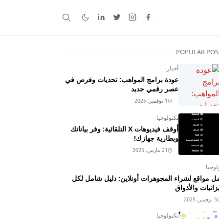
POPULAR POS
أخبار.
عودة برامج المواهب: تحديات وفرص في
عصر رقمي جديد
1 نوفمبر, 2025
تكنولوجيا
أوقف فيديوهات X التلقائية: وفر بياناتك
وبطارية جهازك!
21 مارس, 2025
لوجيا
ل مواقع لشراء المجوهرات أونلاين: دليل شامل لكل
زانيات والأذواق
5 نوفمبر, 2025
تكنولوجيا