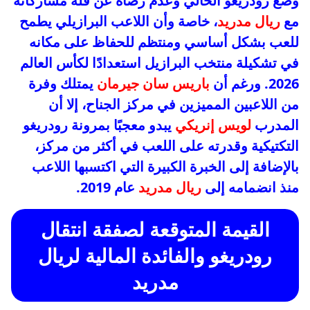
وضع رودريغو الحالي وعدم رضاه عن قلة مشاركاته
مع
ريال مدريد
، خاصة وأن اللاعب البرازيلي يطمح
للعب بشكل أساسي ومنتظم للحفاظ على مكانه
في تشكيلة منتخب البرازيل استعدادًا لكأس العالم
2026. ورغم أن
باريس سان جيرمان
يمتلك وفرة
من اللاعبين المميزين في مركز الجناح، إلا أن
المدرب
لويس إنريكي
يبدو معجبًا بمرونة رودريغو
التكتيكية وقدرته على اللعب في أكثر من مركز،
بالإضافة إلى الخبرة الكبيرة التي اكتسبها اللاعب
منذ انضمامه إلى
ريال مدريد
عام 2019.
القيمة المتوقعة لصفقة انتقال
رودريغو والفائدة المالية لريال
مدريد