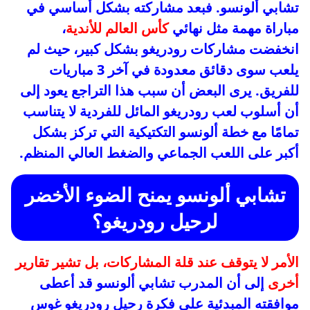
تشابي ألونسو. فبعد مشاركته بشكل أساسي في
مباراة مهمة مثل نهائي
كأس العالم للأندية
،
انخفضت مشاركات رودريغو بشكل كبير، حيث لم
يلعب سوى دقائق معدودة في آخر 3 مباريات
للفريق. يرى البعض أن سبب هذا التراجع يعود إلى
أن أسلوب لعب رودريغو المائل للفردية لا يتناسب
تمامًا مع خطة ألونسو التكتيكية التي تركز بشكل
أكبر على اللعب الجماعي والضغط العالي المنظم.
تشابي ألونسو يمنح الضوء الأخضر
لرحيل رودريغو؟
الأمر لا يتوقف عند قلة المشاركات، بل تشير تقارير
أخرى
إلى أن المدرب تشابي ألونسو قد أعطى
موافقته المبدئية على فكرة رحيل رودريغو غوس