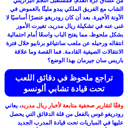
من عشاق كرة القدم، فمستقبل النجم البرازيلي
الشاب مع الفريق الملكي يبدو مليئًا بالغموض في
الآونة الأخيرة. بعد أن كان رودريغو عنصرًا أساسيًا لا
غنى عنه في تشكيلة ريال مدريد، تغيرت الأمور
بشكل ملحوظ، مما يفتح الباب واسعًا أمام احتمالية
انتقاله ورحيله عن ملعب سانتياغو برنابيو خلال فترة
الانتقالات الصيفية القادمة. فما القصة وما علاقة
باريس سان جيرمان بهذا الوضع؟
تراجع ملحوظ في دقائق اللعب
تحت قيادة تشابي ألونسو
وفقًا لتقارير صحفية متابعة لأخبار
ريال مدريد
، يعاني
رودريغو غوس بالفعل من قلة الدقائق التي يحصل
عليها في المباريات تحت قيادة المدرب الجديد