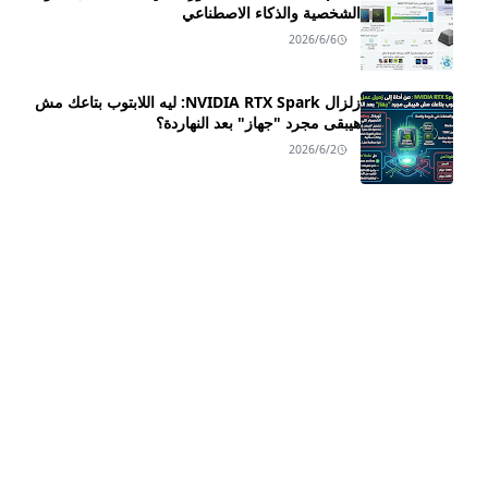
الشخصية والذكاء الاصطناعي
2026/6/6
زلزال NVIDIA RTX Spark: ليه اللابتوب بتاعك مش
هيبقى مجرد "جهاز" بعد النهاردة؟
2026/6/2