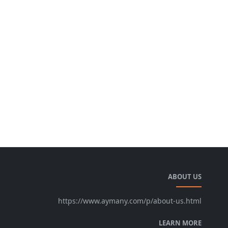
ABOUT US
https://www.aymany.com/p/about-us.html
LEARN MORE