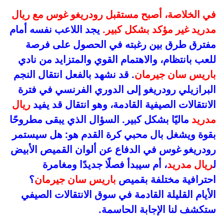
في الخلاصة، أصبح مستقبل رودريغو غوس مع ريال
مدريد غير مؤكد بشكل كبير.
يجد اللاعب نفسه أمام
مفترق طرق بين رغبته في الحصول على فرصة
للعب بانتظام، والاهتمام القوي والمتزايد من نادي
باريس سان جيرمان
. قد نشهد بالفعل انتقال النجم
البرازيلي رودريغو إلى الدوري الفرنسي في فترة
الانتقالات الصيفية القادمة، وهو انتقال قد يفيد
ريال
مدريد
ماليًا بشكل كبير. السؤال الذي يبقى مطروحًا
بقوة ويشغل بال محبي كرة القدم هو: هل سيستمر
رودريغو غوس في الدفاع عن ألوان القميص الأبيض
ل
ريال مدريد
، أم سيبدأ فصلًا جديدًا ومغامرة
احترافية مختلفة بقميص
باريس سان جيرمان
؟
الأيام القليلة القادمة في سوق الانتقالات الصيفي
ستكشف لنا الإجابة الحاسمة.