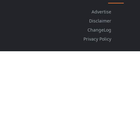
Advertise
Disclaimer
ChangeLog
Privacy Policy
FOLLOW US
NEWSLETTER
Stay up to date with the latest news and relevant
updates from us.