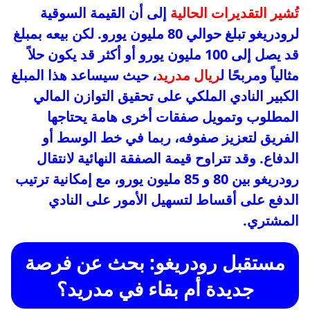
تُشير التقديرات الحالية
إلى أن القيمة السوقية
لرودريغو تبلغ حوالي 80 مليون يورو. لكن بيعه بمبلغ
قد يصل إلى 100 مليون يورو أو أكثر قد يكون حلاً
مثالياً ومربحًا ل
ريال مدريد
، حيث سيساعد هذا المبلغ
الكبير النادي الملكي على تحقيق التوازن المالي
المطلوب وتمويل صفقات أخرى هامة يحتاجها
الفريق لتعزيز صفوفه، ربما في خط الوسط أو
الدفاع. وقد تتراوح قيمة الصفقة النهائية لانتقال
رودريغو بين 80 و 85 مليون يورو، مع إمكانية ترتيب
الدفع على أقساط لتسهيل الأمور على النادي
المشتري.
مستقبل رودريغو: بحث عن فرصة
جديدة أم بقاء في مدريد؟