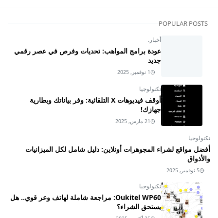
POPULAR POSTS
أخبار.
عودة برامج المواهب: تحديات وفرص في عصر رقمي
جديد
1 نوفمبر, 2025
تكنولوجيا
أوقف فيديوهات X التلقائية: وفر بياناتك وبطارية
جهازك!
21 مارس, 2025
تكنولوجيا
أفضل مواقع لشراء المجوهرات أونلاين: دليل شامل لكل الميزانيات
والأذواق
5 نوفمبر, 2025
تكنولوجيا
Oukitel WP60: مراجعة شاملة لهاتف وعر قوي.. هل
يستحق الشراء؟