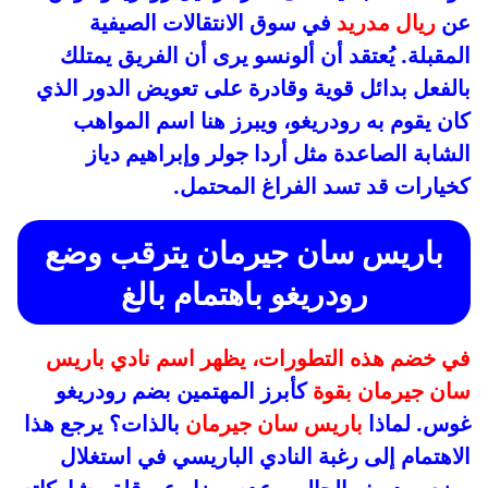
عن
ريال مدريد
في سوق الانتقالات الصيفية
المقبلة. يُعتقد أن ألونسو يرى أن الفريق يمتلك
بالفعل بدائل قوية وقادرة على تعويض الدور الذي
كان يقوم به رودريغو، ويبرز هنا اسم المواهب
الشابة الصاعدة مثل أردا جولر وإبراهيم دياز
كخيارات قد تسد الفراغ المحتمل.
باريس سان جيرمان يترقب وضع
رودريغو باهتمام بالغ
في خضم هذه التطورات، يظهر اسم نادي باريس
سان جيرمان بقوة
كأبرز المهتمين بضم رودريغو
غوس. لماذا
باريس سان جيرمان
بالذات؟ يرجع هذا
الاهتمام إلى رغبة النادي الباريسي في استغلال