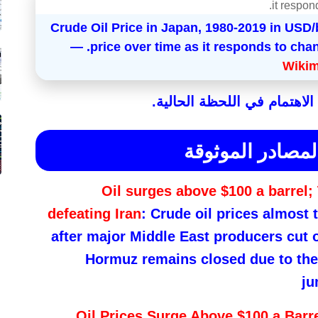
Crude Oil Price in Japan, 1980-2019 in USD/
price over time as it responds to changes in the economy such as the GFC. —
Wiki
لاهتمام في اللحظة الحالية.
لمصادر الموثوقة
Oil surges above $100 a barrel; 
defeating Iran
: Crude oil prices almost
after major Middle East producers cut o
Hormuz remains closed due to the
ju
Oil Prices Surge Above $100 a Barre