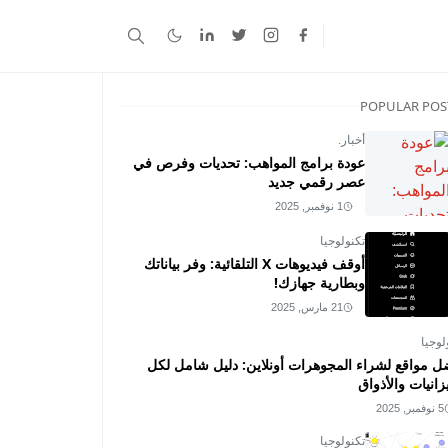
POPULAR POS
أخبار.
عودة برامج المواهب: تحديات وفرص في
عصر رقمي جديد
1 نوفمبر, 2025
تكنولوجيا
أوقف فيديوهات X التلقائية: وفر بياناتك
وبطارية جهازك!
21 مارس, 2025
لوجيا
ل مواقع لشراء المجوهرات أونلاين: دليل شامل لكل
زانيات والأذواق
5 نوفمبر, 2025
تكنولوجيا