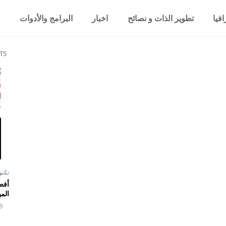
فيا
تطوير الذات و نصائح
اخبار
البرامج والأدوات
TS
تكنو
أفض
المي