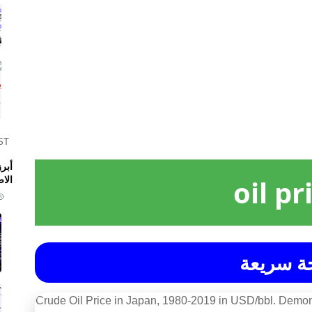
ST
الا
oil pr
ة سريعة