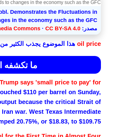
bbl. Demonstrates the Fluctuations in
مصدر:
CC BY-SA 4.0
·
media Commons
oil price
هذا الموضوع يجذب الكثير من ا
ما تكشفه ا
Trump says 'small price to pay' for
 touched $110 per barrel on Sunday,
utput because the critical Strait of
 Iran war. West Texas Intermediate
mped 20.75%, or $18.83, to $109.75
l for the First Time in Almost Four