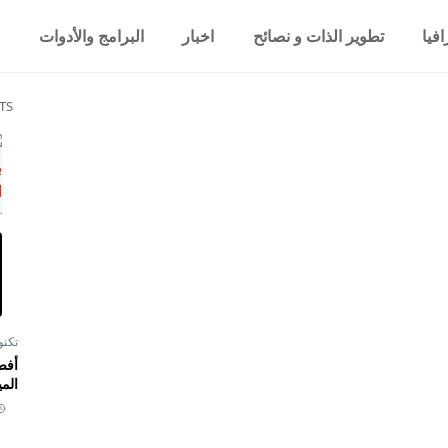
فيا
تطوير الذات و نصائح
اخبار
البرامج والأدوات
TS
تكنو
أفض
المي