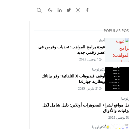
POPULAR POS
أخبار.
عودة برامج المواهب: تحديات وفرص في
عصر رقمي جديد
1 نوفمبر, 2025
تكنولوجيا
أوقف فيديوهات X التلقائية: وفر بياناتك
وبطارية جهازك!
21 مارس, 2025
لوجيا
ل مواقع لشراء المجوهرات أونلاين: دليل شامل لكل
زانيات والأذواق
5 نوفمبر, 2025
تكنولوجيا