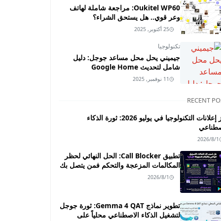
Oukitel WP60: مراجعة شاملة لهاتف
وعر قوي.. هل يستحق الشراء؟
25 أكتوبر, 2025
تكنولوجيا
جيميني يحل محل مساعد جوجل: دليل
شامل لتحديث Google Home
11 نوفمبر, 2025
RECENT PO
أبرز إعلانات التكنولوجيا في يوليو 2026: ثورة الذكاء
صطناعي
2026/8/1
تطبيق Call Blocker: الحل النهائي لحظر
المكالمات المزعجة والتحكم فمن يتصل بك
2026/8/1
تطوير نماذج Gemma 4 QAT: ثورة جوجل
لتشغيل الذكاء الاصطناعي محلياً على