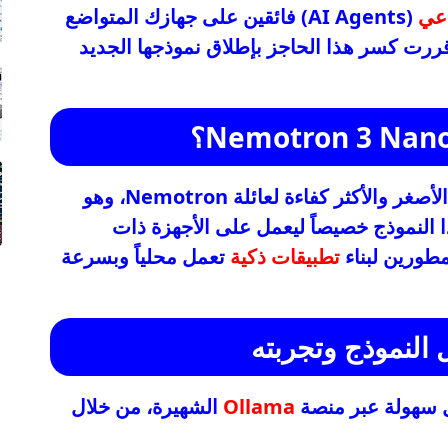
اعي
(AI Agents) فائقين على جهازك المتواضع
رت كسر هذا الحاجز بإطلاق نموذجها الجديد
عن إضافة العضو الأصغر والأكثر كفاءة لعائلة Nemotron، وهو
هذا النموذج خصيصاً ليعمل على الأجهزة ذات
مطورين لبناء
تطبيقات ذكية
تعمل محلياً وبسرعة
 النموذج وتجربته
كل سهولة عبر منصة
Ollama
الشهيرة، من خلال