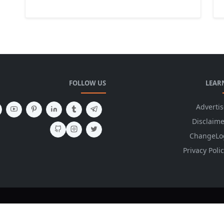
FOLLOW US
LEAR
Advertis
Disclaime
ChangeLo
Privacy Poli