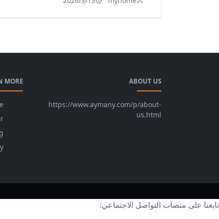
2026/3/13
myhome
N MORE
ABOUT US
e
https://www.aymany.com/p/about-
us.html
r
g
cy
تابعنا على منصات التواصل الاجتماعي: