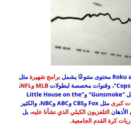
 يشمل
برامج شهيرة
مثل
MLB وNFL
،
مثل "Gunsmoke" و"Little House on the
ات كبرى
مثل Fox وCBS وABC وNBC، والكثير
 الأذهان
التلفزيون الكبلي الذي نشأنا عليه
، بل
ريات كرة القدم الجامعية
.