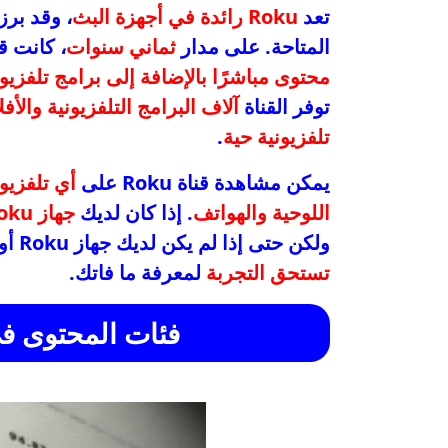
تعد
Roku رائدة في أجهزة البث
، وقد بر
المتاحة. على مدار
ثماني سنوات
، كانت قناة Roku خيارًا متميزًا للبث ا
محتوى مباشرًا بالإضافة إلى برامج تلفزي
توفر القناة
آلاف البرامج التلفزيونية والأفل
تلفزيونية حية
.
يمكن مشاهدة قناة Roku على
أي تلفزيون
اللوحية والهواتف
. إذا كان لديك
جهاز Roku
ولكن حتى إذا لم يكن لديك جهاز Roku أو لم تتح لك الفرصة لاستكشاف القناة، فإنها
تستحق التجربة
لمعرفة ما فاتك.
فئات المحتوى في قناة oku