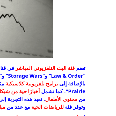
تضم
فئة البث التلفزيوني المباشر
في قناة Roku محتوى متنوعًا
"Law & Order" و"Storage Wars" و"Cops"، وقنوات مخصصة لبطولات
بالإضافة إلى
برامج تلفزيونية كلاسيكية
Prairie". كما تشمل
أخبارًا حية من شبك
من
محتوى الأطفال
. تعيد هذه التجربة إلى
وتوفر فئة
للرياضات الحية
مع عدد من
مبا