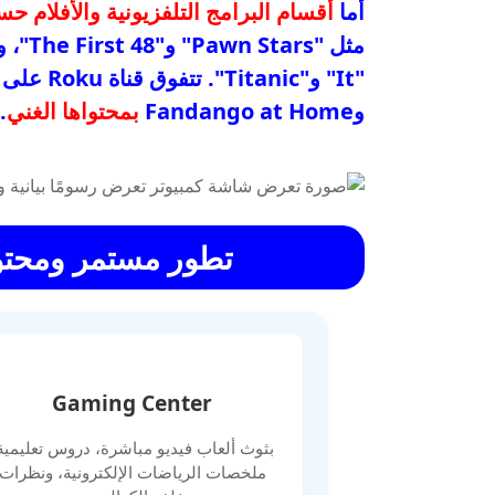
أما
أقسام البرامج التلفزيونية والأفلام 
مثل "Pawn Stars" و"The First 48"، ومجموعة واسعة من
"It" و"Titanic". تتفوق قناة Roku على
وFandango at Home
بمحتواها الغني
.
تطور مستمر ومحتوى ج
Gaming Center
بثوث ألعاب فيديو مباشرة، دروس تعليمية
ملخصات الرياضات الإلكترونية، ونظرات