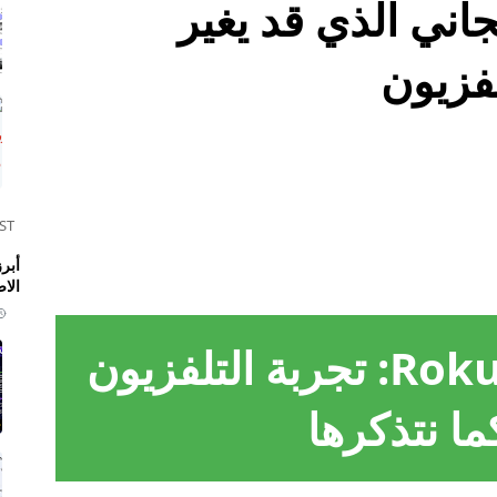
بث المجاني الذي قد يغير
فزيون
ST
الا
القناة المجانية من Roku: تجربة التلفزيون
ا نتذكرها