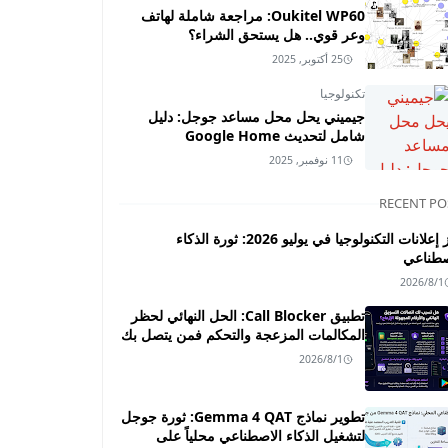
Oukitel WP60: مراجعة شاملة لهاتف
وعر قوي.. هل يستحق الشراء؟
25 أكتوبر, 2025
تكنولوجيا
جيميني يحل محل مساعد جوجل: دليل
شامل لتحديث Google Home
11 نوفمبر, 2025
RECENT PO
أبرز إعلانات التكنولوجيا في يوليو 2026: ثورة الذكاء
صطناعي
2026/8/1
تطبيق Call Blocker: الحل النهائي لحظر
المكالمات المزعجة والتحكم فمن يتصل بك
2026/8/1
تطوير نماذج Gemma 4 QAT: ثورة جوجل
لتشغيل الذكاء الاصطناعي محلياً على