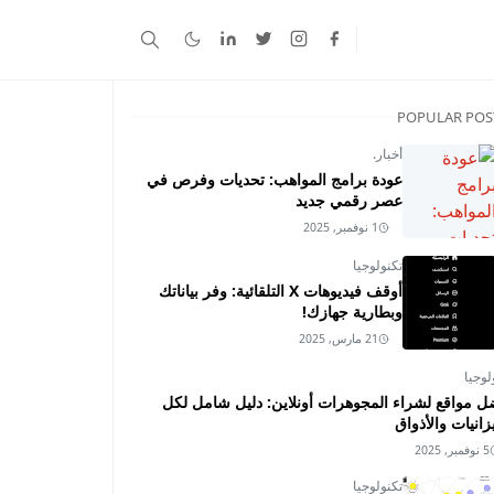
POPULAR POS
أخبار.
عودة برامج المواهب: تحديات وفرص في
عصر رقمي جديد
1 نوفمبر, 2025
تكنولوجيا
أوقف فيديوهات X التلقائية: وفر بياناتك
وبطارية جهازك!
21 مارس, 2025
لوجيا
ل مواقع لشراء المجوهرات أونلاين: دليل شامل لكل
زانيات والأذواق
5 نوفمبر, 2025
تكنولوجيا