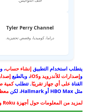
خلف الكواليس.
Tyler Perry Channel
دراما، كوميديا، وقصص تحفيزية.
يتطلب استخدام التطبيق
إنشاء حساب
، و
و
إصدارات للأندرويد وiOS
، وبالطبع
إصدار 
القناة
على أي جهاز تقريبًا
. تتطلب
كمية ص
مثل HBO Max أو Hallmark، لكن
معظم
لمزيد من المعلومات حول أجهزة Roku وكيفية عملها