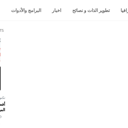
فيا
تطوير الذات و نصائح
اخبار
البرامج والأدوات
TS
تكنو
أفض
المي