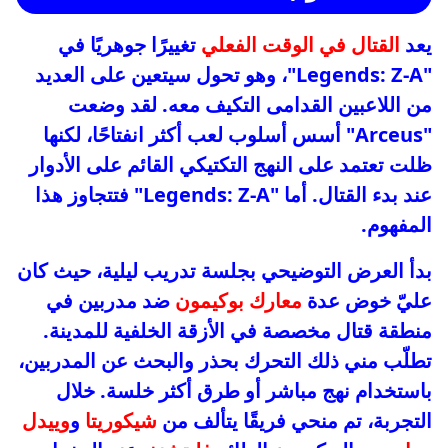
يعد
القتال في الوقت الفعلي
تغييرًا جوهريًا في
"Legends: Z-A"، وهو تحول سيتعين على العديد
من اللاعبين القدامى التكيف معه. لقد وضعت
"Arceus" أسس أسلوب لعب أكثر انفتاحًا، لكنها
ظلت تعتمد على النهج التكتيكي القائم على الأدوار
عند بدء القتال. أما "Legends: Z-A" فتتجاوز هذا
المفهوم.
بدأ العرض التوضيحي بجلسة تدريب ليلية، حيث كان
عليّ خوض عدة
معارك بوكيمون
ضد مدربين في
منطقة قتال مخصصة في الأزقة الخلفية للمدينة.
تطلّب مني ذلك التحرك بحذر والبحث عن المدربين،
باستخدام نهج مباشر أو طرق أكثر خلسة. خلال
التجربة، تم منحي فريقًا يتألف من
شيكوريتا
و
وييدل