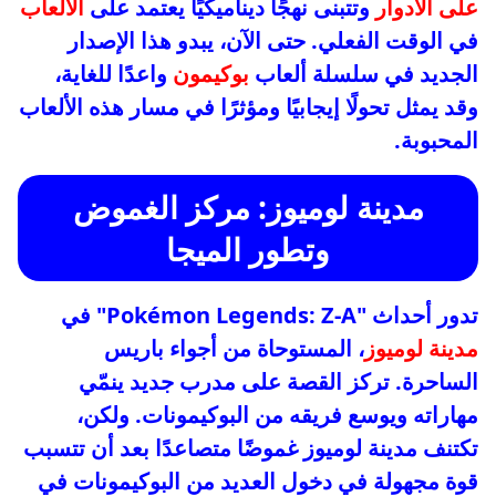
على الأدوار
وتتبنى نهجًا ديناميكيًا يعتمد على
الألعاب
في الوقت الفعلي. حتى الآن، يبدو هذا الإصدار
الجديد في سلسلة ألعاب
بوكيمون
واعدًا للغاية،
وقد يمثل تحولًا إيجابيًا ومؤثرًا في مسار هذه الألعاب
المحبوبة.
مدينة لوميوز: مركز الغموض
وتطور الميجا
تدور أحداث "Pokémon Legends: Z-A" في
مدينة لوميوز
، المستوحاة من أجواء باريس
الساحرة. تركز القصة على مدرب جديد ينمّي
مهاراته ويوسع فريقه من البوكيمونات. ولكن،
تكتنف مدينة لوميوز غموضًا متصاعدًا بعد أن تتسبب
قوة مجهولة في دخول العديد من البوكيمونات في