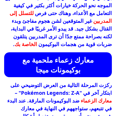
الموجه نحو الحركة خيارات أكثر بكثير في كيفية
التعامل مع الأعداء، وهناك حتى فرص
للتسلل إلى
المدربين
غير المتوقعين لشن هجوم مفاجئ وبدء
القتال بشكل جيد. قد يبدو الأمر غريبًا في البداية،
لكنه بصراحة ممتع جدًا أن ترى المدربين يتلقون
ضربات قوية من هجمات البوكيمون
الخاصة بك
.
معارك زعماء ملحمية مع
بوكيمونات ميجا
ركزت المرحلة التالية من العرض التوضيحي على
ابتكار آخر في "Pokémon Legends: Z-A" –
معارك الزعماء
ضد البوكيمونات المارقة. عند البدء
في تتبعهم، ستواجههم في النهاية في معارك