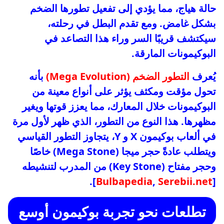
حالة هياج، مما يؤدي إلى تفعيل تطورها الضخم
بشكل غامض. ومع تقدم البطل في رحلته،
سيكتشف قريبًا السر وراء هذا التصاعد في
البوكيمونات المارقة.
يُعرف
التطور الضخم (Mega Evolution)
بأنه
تحول مؤقت ومكثف يؤثر على أنواع معينة من
البوكيمونات خلال المعارك، مما يعزز قوتها ويغير
مظهرها. هذا النوع من التطور، الذي ظهر لأول مرة
في ألعاب بوكيمون X و Y، يتجاوز التطور القياسي
ويتطلب عادةً حجر ميجا (Mega Stone) خاصًا
وحجر مفتاح (Key Stone) من المدرب لتنشيطه
].
Bulbapedia
,
Serebii.net
[
تطلعات نحو تجربة بوكيمون أوسع