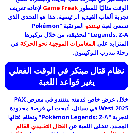
الوقت مثاليًا للمطور
Game Freak
لإعادة تعريف
تجربة ألعاب الفيديو الرئيسية. هذا هو التحدي الذي
تسعى لعبة
نينتندو
المرتقبة "Pokémon
Legends: Z-A" لتحقيقه، من خلال تركيزها
المتزايد على
المغامرات الموجهة نحو الحركة
في
رحلة مدرب البوكيمون.
نظام قتال مبتكر في الوقت الفعلي
يغير قواعد اللعبة
خلال عرض خاص قدمته نينتندو في معرض PAX
West 2025 في سياتل، أتيحت لي فرصة محدودة
لتجربة "Pokémon Legends: Z-A" ونظام قتالها
المجدد. تتخلى اللعبة عن
القتال التقليدي القائم