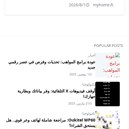
2026/8/1
myhome
POPULAR POSTS
أخبار.
عودة برامج المواهب: تحديات وفرص في عصر رقمي
جديد
1 نوفمبر, 2025
تكنولوجيا
أوقف فيديوهات X التلقائية: وفر بياناتك وبطارية
جهازك!
21 مارس, 2025
تكنولوجيا
Oukitel WP60: مراجعة شاملة لهاتف وعر قوي.. هل
يستحق الشراء؟