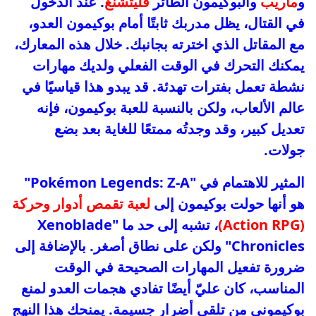
و
ماريب
والبوكيمون الطائر
فليتشنغ
. عند الدخول
في القتال، يظل مدربك ثابتًا أمام بوكيمون العدو،
مع المقاتل الذي اخترته بجانبك. خلال هذه المعارك،
يمكنك التحرك في الوقت الفعلي ولديك مهارات
نشطة تعمل بفترات تهدئة. قد يبدو هذا قياسيًا في
عالم الألعاب، ولكن بالنسبة للعبة بوكيمون، فإنه
تعديل كبير، وقد وجدتُه ممتعًا للغاية بعد بضع
جولات.
المثير للاهتمام في "Pokémon Legends: Z-A"
هو أنها حولت بوكيمون إلى
لعبة تقمص أدوار وحركة
(Action RPG)
، تشبه إلى حد ما "Xenoblade
Chronicles" ولكن على نطاق أصغر. بالإضافة إلى
ضرورة تفعيل المهارات الصحيحة في الوقت
المناسب، كان عليّ أيضًا تفادي هجمات العدو لمنع
بوكيموني من تلقي أضرار جسيمة. يمنحك هذا النهج