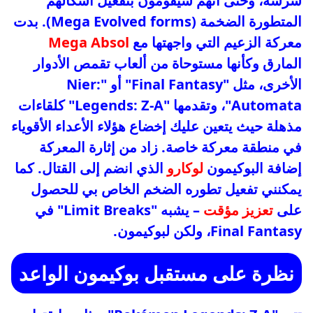
شرسة، وحتى أنهم سيقومون بتفعيل أشكالهم
المتطورة الضخمة (Mega Evolved forms). بدت
معركة الزعيم التي واجهتها مع
Mega Absol
المارق وكأنها مستوحاة من ألعاب تقمص الأدوار
الأخرى، مثل "Final Fantasy" أو "Nier:
Automata"، وتقدمها "Legends: Z-A" كلقاءات
مذهلة حيث يتعين عليك إخضاع هؤلاء الأعداء الأقوياء
في منطقة معركة خاصة. زاد من إثارة المعركة
إضافة البوكيمون
لوكارو
الذي انضم إلى القتال. كما
يمكنني تفعيل تطوره الضخم الخاص بي للحصول
على
تعزيز مؤقت
– يشبه "Limit Breaks" في
Final Fantasy، ولكن لبوكيمون.
نظرة على مستقبل بوكيمون الواعد