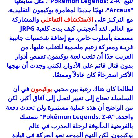
تتبع "Pokémon Legends: Z-A"، مثل سابقتها
"Arceus"، نهجًا جديدًا لمغامرة بوكيمون التقليدية،
مع التركيز على
الاستكشاف التفاعلي
والمشاركة
مع العالم. لقد أعجبتني كيف بدت كلعبة JRPG
مصممة بأسلوب خاص، مع إضافة شخصيات جانبية
غريبة ومعركة زعيم ملحمية للتغلب عليها. من
الغريب جدًا أن تلعب لعبة بوكيمون تقمص أدوار
بدون قتال قائم على الأدوار، لكنني وجدت أن نهجها
الأكثر استرخاءً كان عادلاً وممتعًا.
لطالما كان هناك رغبة بين محبي
بوكيمون
في أن
السلسلة تحتاج إلى تغيير لتصل إلى آفاق أكبر، لكن
من الواضح أن هذه عملية مستمرة ولن تحدث دفعة
واحدة. "Pokémon Legends: Z-A" تتمسك
بالفرضية المألوفة لرحلة المدرب في عالم
بوكيمون، لكن النهج الموجه نحو الحركة في قيادة