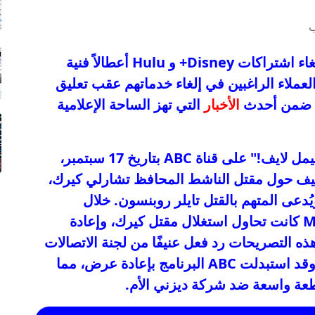
: شهدت صفحات إلغاء اشتراكات Disney+ و Hulu أعطالاً فنية
عملاء الراغبين في إلغاء خدماتهم عقب تعليق
ات ضمن أحدث
الأخبار
التي تهز الساحة الإعلامية
: تم تعليق برنامج "جيمي كيمل لايف!" على قناة ABC بتاريخ 17 سبتمبر،
يف حول مقتل الناشط المحافظ تشارلي كيرك،
قُتل في يوتا في 10 سبتمبر 2025، ويُدعى المتهم بالقتل تايلر روبنسون. خلال
مونولوجه، ألمح كيمل إلى أن حركة MAGA كانت تحاول استغلال مقتل كيرك، وإعادة
ذه التصريحات رد فعل عنيفًا من لجنة الاتصالات
الفيدرالية (FCC) وشركات تابعة لـ ABC. وقد استبدلت ABC البرنامج بإعادة عرض، مما
طعة واسعة ضد شركة ديزني الأم.