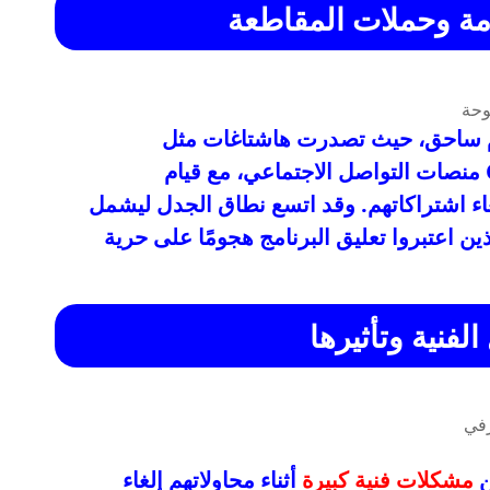
امة وحملات المقاطعة
ام ساحق، حيث تصدرت هاشتاغات مثل
#CancelDisneyPlus و #CancelHulu منصات التواصل الاجتماعي، مع قيام
 اشتراكاتهم. وقد اتسع نطاق الجدل ليشمل
 اعتبروا تعليق البرنامج هجومًا على حرية
لفنية وتأثيرها
ن
مشكلات فنية كبيرة
أثناء محاولاتهم إلغاء