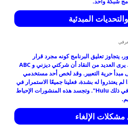
امج شبكة واحد.
والتحديات المبدئية
ور، يتجاوز تعليق البرنامج كونه مجرد قرار
برمجي، ليصبح قضية أكبر تتعلق بالمبادئ. يرى العديد من النقاد أن شركتي ديزني و ABC
ى مبدأ حرية التعبير. وقد لخص أحد مستخدمي
"إذا لم يعتذروا له بشدة، فعلينا جميعًا الاستمرار في
مقاطعة جميع خدمات ديزني و ABC، بما في ذلك Hulu". وتجسد هذه المنشورات الإحباط
م.
مشكلات الإلغاء