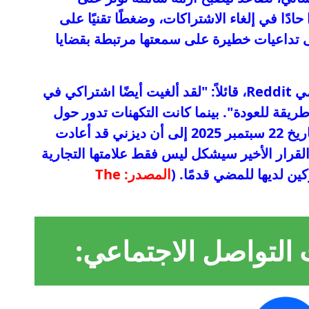
حادًا في إلغاء الاشتراكات، وضغطًا تقنيًا على
 إلى تداعيات خطيرة على سمعتها مرتبطة بقضايا
: وكما عبر أحد مستخدمي Reddit، قائلاً: "لقد ألغيت أيضًا اشتراكي في
وجد طريقة للعودة". بينما كانت التكهنات تدور حول
مستقبل البرنامج، أشارت تقارير حديثة بتاريخ 22 سبتمبر 2025 إلى أن ديزني قد أعادت
القرار الأخير سيشكل ليس فقط علامتها التجارية
ين لديها للمضي قدمًا. (
المصدر: The
 التواصل الاجتماعي: