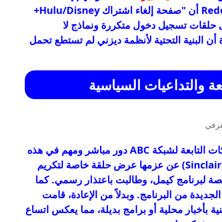
اشتراكاتهم. حيث أفاد أحد مستخدمي Reddit أن "صفحة إلغاء اشتراك Hulu/Disney+
لى حلقات تسجيل دخول متكررة ونماذج لا
ن البنية التحتية لأنظمة ديزني لم تستطع تحمل
عة والتداعيات السياسية
: كان لمالكي الشركات التابعة لشبكة ABC دور مباشر ومهم في هذه
التداعيات. فقد أعلنت مجموعة سينكلير (Sinclair) عن عزمها عرض حلقة خاصة لتكريم
صة لبرنامج كيمل، وطالبت باعتذار رسمي. كما
Ne) بث الحلقات الجديدة من البرنامج. وبدلاً من الإعادة، قامت
ة بأخبار محلية أو برامج بديلة، مما يعكس اتساع