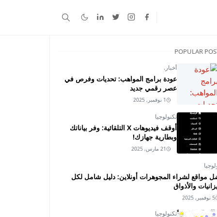
POPULAR POS
أخبار.
عودة برامج المواهب: تحديات وفرص في
عصر رقمي جديد
1 نوفمبر, 2025
تكنولوجيا
أوقف فيديوهات X التلقائية: وفر بياناتك
وبطارية جهازك!
21 مارس, 2025
لوجيا
ل مواقع لشراء المجوهرات أونلاين: دليل شامل لكل
زانيات والأذواق
5 نوفمبر, 2025
تكنولوجيا