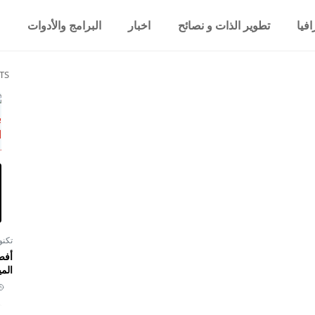
فيا
تطوير الذات و نصائح
اخبار
البرامج والأدوات
TS
تكنو
أفض
المي