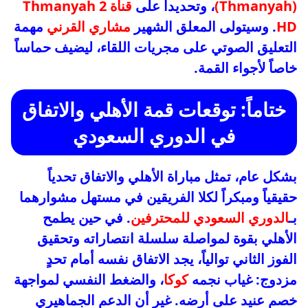
(Thmanyah)
، وتحديداً على
قناة Thmanyah 2
HD
. وسيتولى المعلق الشهير
مشاري القرني
مهمة
التعليق الصوتي على مجريات اللقاء، ليضيف حماساً
خاصاً لأجواء القمة.
ختاماً: توقعات قمة الأهلي والاتفاق
في الدوري السعودي
بشكل عام، تمثل مباراة الأهلي والاتفاق تحدياً
حقيقياً ومبكراً لكلا الفريقين في مستهل مشوارهما
بـ
الدوري السعودي للمحترفين
. في حين يطمح
الأهلي بقوة لمواصلة سلسلة انتصاراته وتحقيق
الفوز الثاني توالياً، يجد الاتفاق نفسه أمام تحدٍ
مزدوج: غياب نجمه
كوكا
، والضغط النفسي لمواجهة
خصم عنيد على أرضه. غير أن الدعم الجماهيري