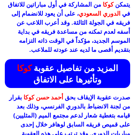
يتمكن
كوكا
من المشاركة في أول مباراتين للاتفاق
في
الدوري السعودي
، على أن يعود للانضمام إلى
فريقه في الجولة الثالثة. وقد أعرب اللاعب عن
أسفه لعدم تمكنه من مساعدة فريقه في بداية
الموسم الجديد، مؤكداً في الوقت ذاته التزامه
بتقديم أقصى ما لديه عند عودته للملاعب.
المزيد من تفاصيل عقوبة
كوكا
وتأثيرها على الاتفاق
صدرت عقوبة الإيقاف بحق
أحمد حسن كوكا
بقرار
من لجنة الانضباط بالدوري الفرنسي، وذلك بعد
قيامه بتغطية شعار لدعم مجتمع الميم (المثليين)
على قميص فريقه السابق لوهافر خلال إحدى
مباريات الدوري. وقد ترتب على هذه العقوبة