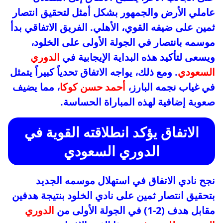
عاملي الأرض والجمهور بشكل أمثل لتحقيق انتصار
ثمين على ضيفه القوي، الأهلي. الفريق الاتفاقي بدأ
موسمه بانتصار في الجولة الأولى على الخلود،
ويسعى لتأكيد هذه البداية الإيجابية في
الدوري
السعودي
. ومع ذلك، يواجه الاتفاق تحدياً كبيراً يتمثل
في غياب نجمه البارز،
أحمد حسن كوكا
، مما يضيف
صعوبة إضافية لهذه المباراة الحساسة.
الاتفاق يؤكد انطلاقته القوية في
الدوري السعودي
نجح نادي الاتفاق في استهلال موسمه الجديد
بتحقيق انتصار ثمين على نادي الخلود بنتيجة هدفين
مقابل هدف (2-1) في الجولة الأولى من
الدوري