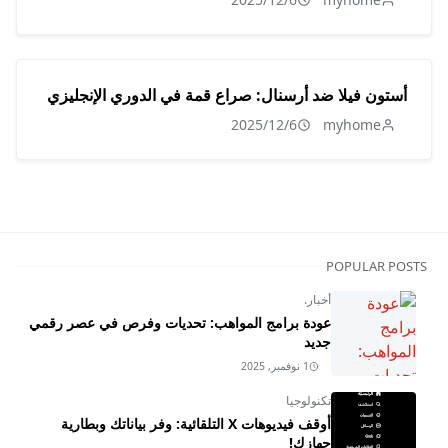
أستون فيلا ضد أرسنال: صراع قمة في الدوري الإنجليزي
2025/12/6
myhome
POPULAR POSTS
أخبار.
عودة برامج المواهب: تحديات وفرص في عصر رقمي
جديد
1 نوفمبر, 2025
تكنولوجيا
أوقف فيديوهات X التلقائية: وفر بياناتك وبطارية
جهازك!