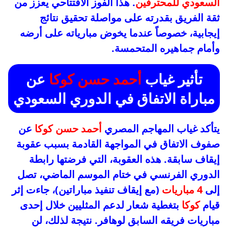
السعودي للمحترفين
. هذا الفوز الافتتاحي يعزز من
ثقة الفريق بقدرته على مواصلة تحقيق نتائج
إيجابية، خصوصاً عندما يخوض مبارياته على أرضه
وأمام جماهيره المتحمسة.
تأثير غياب
أحمد حسن كوكا
عن
مباراة الاتفاق في الدوري السعودي
يتأكد غياب المهاجم المصري
أحمد حسن كوكا
عن
صفوف الاتفاق في المواجهة القادمة بسبب عقوبة
إيقاف سابقة. هذه العقوبة، التي فرضتها رابطة
الدوري الفرنسي في ختام الموسم الماضي، تصل
إلى
4 مباريات
(مع إيقاف تنفيذ مباراتين)، جاءت إثر
قيام
كوكا
بتغطية شعار لدعم المثليين خلال إحدى
مباريات فريقه السابق لوهافر. نتيجة لذلك، لن