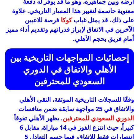
أرضه وبين جماهيره، وهو ما قد يوفر له دفعة
معنوية حاسمة لتغيير هذا المسار التاريخي. علاوة
على ذلك، قد يمثل غياب
كوكا
فرصة للاعبين
الآخرين في الاتفاق لإبراز قدراتهم وتقديم أداء مميز
أمام فريق بحجم الأهلي.
إحصائيات المواجهات التاريخية بين
الأهلي والاتفاق في الدوري
السعودي للمحترفين
وفقًا للسجلات التاريخية الموثقة، التقى الأهلي
والاتفاق في 25 مواجهة سابقة ضمن منافسات
الدوري السعودي للمحترفين
. يظهر الأهلي تفوقاً
كبيراً، حيث انتزع الفوز في 14 مباراة، مقابل 6
انتصارات فقط للاتفاق، فيما حسم التعادل 5