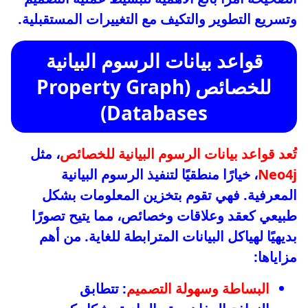
وتسريع التطوير والتكيف مع التغييرات المستقبلية.
قواعد بيانات الرسوم البيانية
للخصائص (Property Graph
Databases)
تُعد قواعد بيانات الرسوم البيانية للخصائص
، مثل
Neo4j
، خيارًا منطقيًا لتنفيذ الرسوم البيانية
المعرفية. فهي تقوم بتخزين المعلومات بشكل
طبيعي كعقد وعلاقات وخصائص، مما يتيح تصورًا
بديهيًا لهياكل البيانات المترابطة للغاية. من أهم
مزاياها:
البساطة وسهولة التصميم
: تتطابق