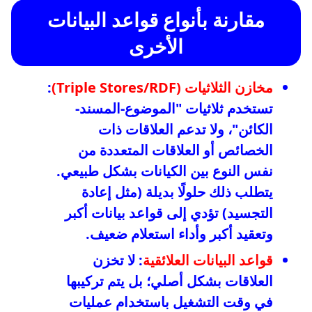
مقارنة بأنواع قواعد البيانات
الأخرى
مخازن الثلاثيات (Triple Stores/RDF)
:
تستخدم ثلاثيات "الموضوع-المسند-
الكائن"، ولا تدعم العلاقات ذات
الخصائص أو العلاقات المتعددة من
نفس النوع بين الكيانات بشكل طبيعي.
يتطلب ذلك حلولًا بديلة (مثل إعادة
التجسيد) تؤدي إلى قواعد بيانات أكبر
وتعقيد أكبر وأداء استعلام ضعيف.
قواعد البيانات العلائقية
: لا تخزن
العلاقات بشكل أصلي؛ بل يتم تركيبها
في وقت التشغيل باستخدام عمليات