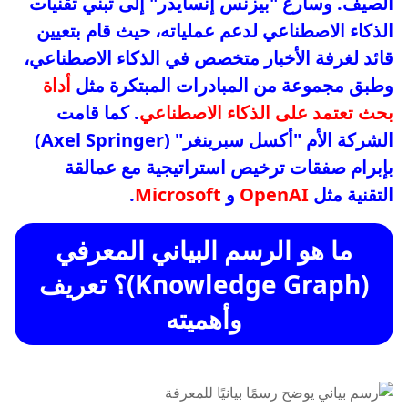
الصيف. وسارع "بيزنس إنسايدر" إلى تبني تقنيات
الذكاء الاصطناعي لدعم عملياته، حيث قام بتعيين
قائد لغرفة الأخبار متخصص في الذكاء الاصطناعي،
وطبق مجموعة من المبادرات المبتكرة مثل
أداة
بحث تعتمد على الذكاء الاصطناعي
. كما قامت
الشركة الأم "أكسل سبرينغر" (Axel Springer)
بإبرام صفقات ترخيص استراتيجية مع عمالقة
التقنية مثل
OpenAI
و
Microsoft
.
ما هو الرسم البياني المعرفي
(Knowledge Graph)؟ تعريف
وأهميته