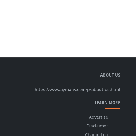
ABOUT US
https://www.aymany.com/p/about-us.html
LEARN MORE
Advertise
Disclaimer
ChangeLog