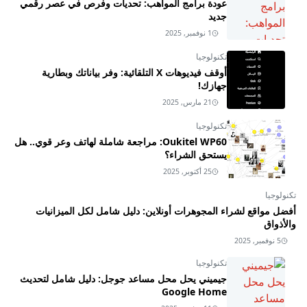
عودة برامج المواهب: تحديات وفرص في عصر رقمي
جديد
1 نوفمبر, 2025
تكنولوجيا
أوقف فيديوهات X التلقائية: وفر بياناتك وبطارية
جهازك!
21 مارس, 2025
تكنولوجيا
Oukitel WP60: مراجعة شاملة لهاتف وعر قوي.. هل
يستحق الشراء؟
25 أكتوبر, 2025
تكنولوجيا
أفضل مواقع لشراء المجوهرات أونلاين: دليل شامل لكل الميزانيات
والأذواق
5 نوفمبر, 2025
تكنولوجيا
جيميني يحل محل مساعد جوجل: دليل شامل لتحديث
Google Home