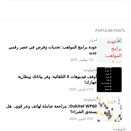
POPULAR POSTS
أخبار.
عودة برامج المواهب: تحديات وفرص في عصر رقمي
جديد
1 نوفمبر, 2025
تكنولوجيا
أوقف فيديوهات X التلقائية: وفر بياناتك وبطارية
جهازك!
21 مارس, 2025
تكنولوجيا
Oukitel WP60: مراجعة شاملة لهاتف وعر قوي.. هل
يستحق الشراء؟
25 أكتوبر, 2025
تكنولوجيا