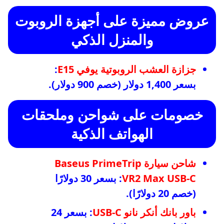
عروض مميزة على أجهزة الروبوت
والمنزل الذكي
جزازة العشب الروبوتية يوفي E15
:
بسعر 1,400 دولار (خصم 900 دولار).
خصومات على شواحن وملحقات
الهواتف الذكية
شاحن سيارة Baseus PrimeTrip
VR2 Max USB-C
: بسعر 30 دولارًا
(خصم 20 دولارًا).
باور بانك أنكر نانو USB-C
: بسعر 24